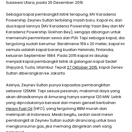
Sulawesi Utara, pada 25 Desember 2015.
Sebagai kapal pembangkit listrik terapung, MV Karadeniz
Powership Zeynev Sultan terbilang masih baru. Kapal ini, dan
dua kapal lainnya (MV Karadeniz Powership Yasin Bey dan MV
Karadeniz Powership Gokhan Bey), sengaja dibangun untuk
memenuhi permintaan sewa dari PLN. Tapi sebagai kapal, dia
tergolong sudah berumur. Berdimensi 159 x 20 meter, kapal ini
semula adalah kapal barang buatan Helsinski, Finlandia,
keluaran September 1984. Pada 2015 kapal ini disulap
menjadi kapal pembangkit listrik di galangan kapal Sedef
Shipyard, Tuzla, Istambul. Tepat
27 Oktober 2015
, kapal Zenev
Sultan diberangkan ke Jakarta.
Aslinya, Zeynev Sultan punya kapasitas pembangkitan
sebesar 125MW. Tapi sesuai pesanan, maksimal daya yang
akan dihasilkannya di Amurang hanya sampai 120 MW. Listrik
yang diproduksinya berasal dari mesin genset berbahan
Heavy Fuel Oil
(HFO), yang tergolong BBM murah dan
melimpah di Indonesia. Meski begitu, sedari awal mesin
pembangkit di Zeynev Sultan sudah dirancang untuk bisa
mengkonsumsi gas, jika memang diinginkan oleh sang