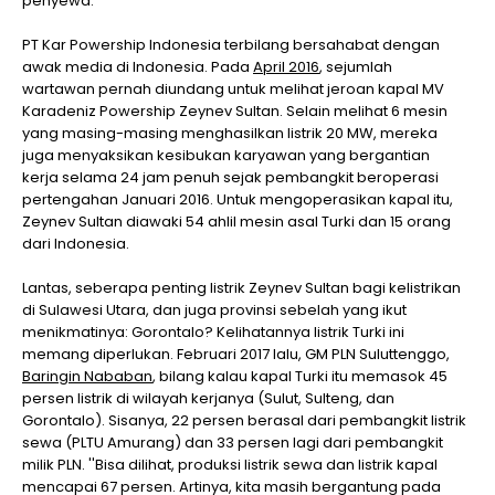
penyewa.
PT Kar Powership Indonesia terbilang bersahabat dengan
awak media di Indonesia. Pada
April 2016
, sejumlah
wartawan pernah diundang untuk melihat jeroan kapal MV
Karadeniz Powership Zeynev Sultan. Selain melihat 6 mesin
yang masing-masing menghasilkan listrik 20 MW, mereka
juga menyaksikan kesibukan karyawan yang bergantian
kerja selama 24 jam penuh sejak pembangkit beroperasi
pertengahan Januari 2016. Untuk mengoperasikan kapal itu,
Zeynev Sultan diawaki 54 ahlil mesin asal Turki dan 15 orang
dari Indonesia.
Lantas, seberapa penting listrik Zeynev Sultan bagi kelistrikan
di Sulawesi Utara, dan juga provinsi sebelah yang ikut
menikmatinya: Gorontalo? Kelihatannya listrik Turki ini
memang diperlukan. Februari 2017 lalu, GM PLN Suluttenggo,
Baringin Nababan
, bilang kalau kapal Turki itu memasok 45
persen listrik di wilayah kerjanya (Sulut, Sulteng, dan
Gorontalo). Sisanya, 22 persen berasal dari pembangkit listrik
sewa (PLTU Amurang) dan 33 persen lagi dari pembangkit
milik PLN. ''Bisa dilihat, produksi listrik sewa dan listrik kapal
mencapai 67 persen. Artinya, kita masih bergantung pada