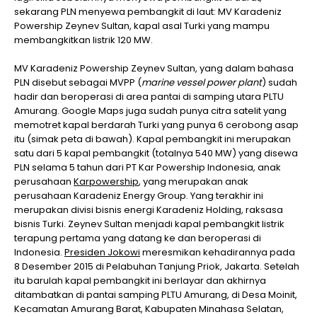
sekarang PLN menyewa pembangkit di laut: MV Karadeniz
Powership Zeynev Sultan, kapal asal Turki yang mampu
membangkitkan listrik 120 MW.
MV Karadeniz Powership Zeynev Sultan, yang dalam bahasa
PLN disebut sebagai MVPP (
marine vessel power plant
) sudah
hadir dan beroperasi di area pantai di samping utara PLTU
Amurang. Google Maps juga sudah punya citra satelit yang
memotret kapal berdarah Turki yang punya 6 cerobong asap
itu (simak peta di bawah). Kapal pembangkit ini merupakan
satu dari 5 kapal pembangkit (totalnya 540 MW) yang disewa
PLN selama 5 tahun dari PT Kar Powership Indonesia, anak
perusahaan
Karpowership
, yang merupakan anak
perusahaan Karadeniz Energy Group. Yang terakhir ini
merupakan divisi bisnis energi Karadeniz Holding, raksasa
bisnis Turki. Zeynev Sultan menjadi kapal pembangkit listrik
terapung pertama yang datang ke dan beroperasi di
Indonesia.
Presiden Jokowi
meresmikan kehadirannya pada
8 Desember 2015 di Pelabuhan Tanjung Priok, Jakarta. Setelah
itu barulah kapal pembangkit ini berlayar dan akhirnya
ditambatkan di pantai samping PLTU Amurang, di Desa Moinit,
Kecamatan Amurang Barat, Kabupaten Minahasa Selatan,