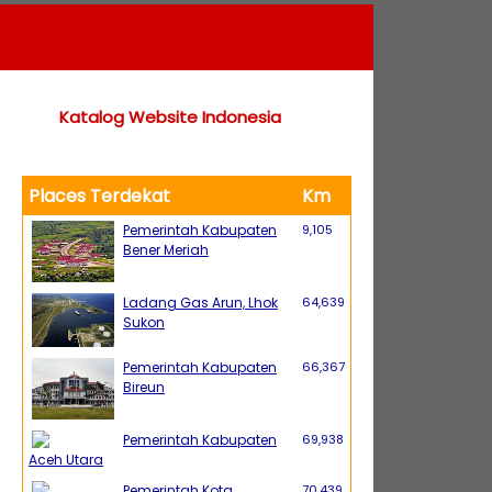
Katalog Website Indonesia
Places Terdekat
Km
Pemerintah Kabupaten
9,105
Bener Meriah
Ladang Gas Arun, Lhok
64,639
Sukon
Pemerintah Kabupaten
66,367
Bireun
Pemerintah Kabupaten
69,938
Aceh Utara
Pemerintah Kota
70,439