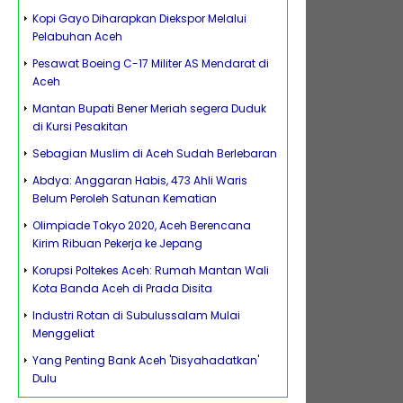
Kopi Gayo Diharapkan Diekspor Melalui
Pelabuhan Aceh
Pesawat Boeing C-17 Militer AS Mendarat di
Aceh
Mantan Bupati Bener Meriah segera Duduk
di Kursi Pesakitan
Sebagian Muslim di Aceh Sudah Berlebaran
Abdya: Anggaran Habis, 473 Ahli Waris
Belum Peroleh Satunan Kematian
Olimpiade Tokyo 2020, Aceh Berencana
Kirim Ribuan Pekerja ke Jepang
Korupsi Poltekes Aceh: Rumah Mantan Wali
Kota Banda Aceh di Prada Disita
Industri Rotan di Subulussalam Mulai
Menggeliat
Yang Penting Bank Aceh 'Disyahadatkan'
Dulu