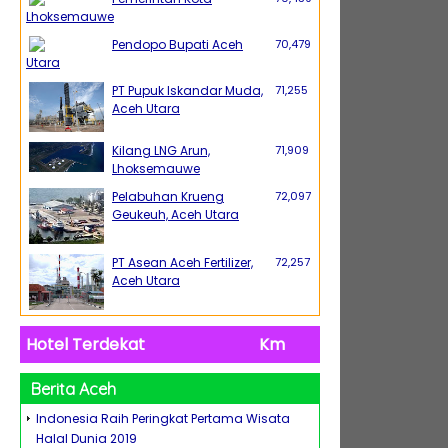
Lhoksemauwe
Pendopo Bupati Aceh
70,479
Utara
PT Pupuk Iskandar Muda,
71,255
Aceh Utara
Kilang LNG Arun,
71,909
Lhoksemauwe
Pelabuhan Krueng
72,097
Geukeuh, Aceh Utara
PT Asean Aceh Fertilizer,
72,257
Aceh Utara
Hotel Terdekat
Km
Berita Aceh
Indonesia Raih Peringkat Pertama Wisata
Halal Dunia 2019