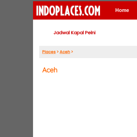
Home
Places
Jadwal Kapal Pelni
Places
>
Aceh
>
Aceh