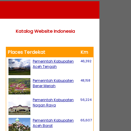
Katalog Website Indonesia
Places Terdekat
Km
Pemerintah Kabupaten
46,392
Aceh Tengah
Pemerintah Kabupaten
48,158
Bener Meriah
Pemerintah Kabupaten
56,224
Nagan Raya
Pemerintah Kabupaten
65,607
Aceh Barat