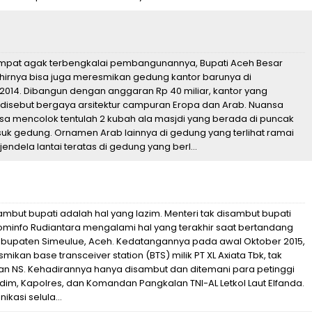
sempat agak terbengkalai pembangunannya, Bupati Aceh Besar
khirnya bisa juga meresmikan gedung kantor barunya di
014. Dibangun dengan anggaran Rp 40 miliar, kantor yang
i disebut bergaya arsitektur campuran Eropa dan Arab. Nuansa
sa mencolok tentulah 2 kubah ala masjdi yang berada di puncak
asuk gedung. Ornamen Arab lainnya di gedung yang terlihat ramai
endela lantai teratas di gedung yang berl...
mbut bupati adalah hal yang lazim. Menteri tak disambut bupati
kominfo Rudiantara mengalami hal yang terakhir saat bertandang
abupaten Simeulue, Aceh. Kedatangannya pada awal Oktober 2015,
ikan base transceiver station (BTS) milik PT XL Axiata Tbk, tak
wan NS. Kehadirannya hanya disambut dan ditemani para petinggi
im, Kapolres, dan Komandan Pangkalan TNI-AL Letkol Laut Elfanda.
ikasi selula...