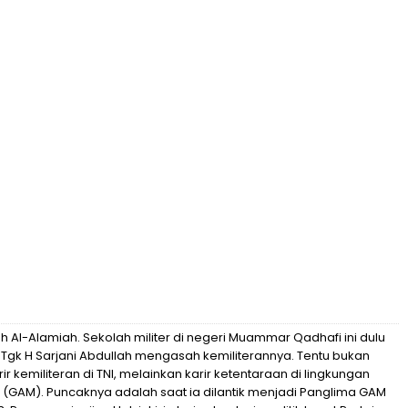
 Al-Alamiah. Sekolah militer di negeri Muammar Qadhafi ini dulu
e Tgk H Sarjani Abdullah mengasah kemiliterannya. Tentu bukan
 kemiliteran di TNI, melainkan karir ketentaraan di lingkungan
GAM). Puncaknya adalah saat ia dilantik menjadi Panglima GAM