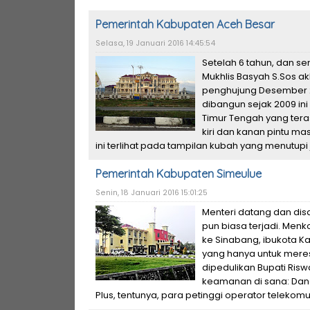
Pemerintah Kabupaten Aceh Besar
Selasa, 19 Januari 2016 14:45:54
Setelah 6 tahun, dan 
Mukhlis Basyah S.Sos a
penghujung Desember 2
dibangun sejak 2009 in
Timur Tengah yang tera
kiri dan kanan pintu m
ini terlihat pada tampilan kubah yang menutupi j
Pemerintah Kabupaten Simeulue
Senin, 18 Januari 2016 15:01:25
Menteri datang dan disa
pun biasa terjadi. Men
ke Sinabang, ibukota K
yang hanya untuk meresm
dipedulikan Bupati Ris
keamanan di sana: Dand
Plus, tentunya, para petinggi operator telekomun