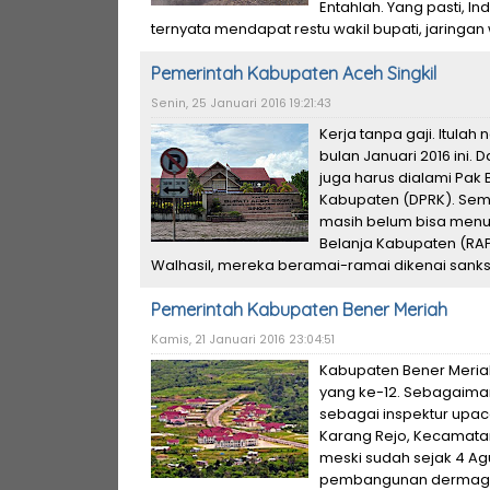
Entahlah. Yang pasti, In
ternyata mendapat restu wakil bupati, jaringan 
Pemerintah Kabupaten Aceh Singkil
Senin, 25 Januari 2016 19:21:43
Kerja tanpa gaji. Itulah
bulan Januari 2016 ini.
juga harus dialami Pak 
Kabupaten (DPRK). Semu
masih belum bisa men
Belanja Kabupaten (RAP
Walhasil, mereka beramai-ramai dikenai sanksi 
Pemerintah Kabupaten Bener Meriah
Kamis, 21 Januari 2016 23:04:51
Kabupaten Bener Meriah
yang ke-12. Sebagaiman
sebagai inspektur upa
Karang Rejo, Kecamatan
meski sudah sejak 4 Ag
pembangunan dermaga 