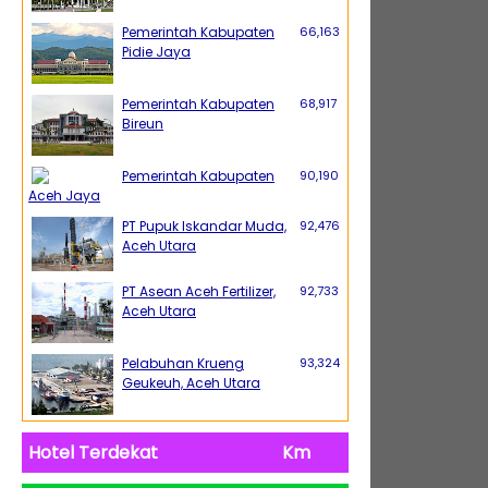
Pemerintah Kabupaten
66,163
Pidie Jaya
Pemerintah Kabupaten
68,917
Bireun
Pemerintah Kabupaten
90,190
Aceh Jaya
PT Pupuk Iskandar Muda,
92,476
Aceh Utara
PT Asean Aceh Fertilizer,
92,733
Aceh Utara
Pelabuhan Krueng
93,324
Geukeuh, Aceh Utara
Hotel Terdekat
Km