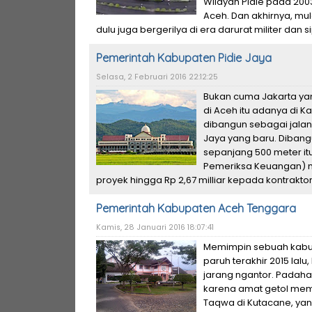
Wilayah Pidie pada 2003. 
Aceh. Dan akhirnya, mula
dulu juga bergerilya di era darurat militer dan sip
Pemerintah Kabupaten Pidie Jaya
Selasa, 2 Februari 2016 22:12:25
Bukan cuma Jakarta yan
di Aceh itu adanya di Ka
dibangun sebagai jala
Jaya yang baru. Dibangu
sepanjang 500 meter itu
Pemeriksa Keuangan) 
proyek hingga Rp 2,67 milliar kepada kontraktorn
Pemerintah Kabupaten Aceh Tenggara
Kamis, 28 Januari 2016 18:07:41
Memimpin sebuah kabup
paruh terakhir 2015 lal
jarang ngantor. Padahal
karena amat getol me
Taqwa di Kutacane, yan