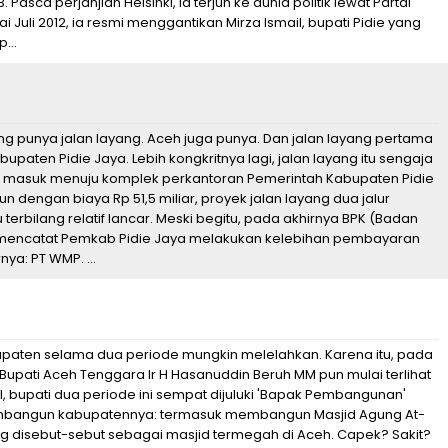
Pasca perjanjian Helsinki, ia terjun ke dunia politik lewat Partai
i Juli 2012, ia resmi menggantikan Mirza Ismail, bupati Pidie yang
...
g punya jalan layang. Aceh juga punya. Dan jalan layang pertama
bupaten Pidie Jaya. Lebih kongkritnya lagi, jalan layang itu sengaja
n masuk menuju komplek perkantoran Pemerintah Kabupaten Pidie
n dengan biaya Rp 51,5 miliar, proyek jalan layang dua jalur
 terbilang relatif lancar. Meski begitu, pada akhirnya BPK (Badan
mencatat Pemkab Pidie Jaya melakukan kelebihan pembayaran
ya: PT WMP. ...
aten selama dua periode mungkin melelahkan. Karena itu, pada
u, Bupati Aceh Tenggara Ir H Hasanuddin Beruh MM pun mulai terlihat
, bupati dua periode ini sempat dijuluki 'Bapak Pembangunan'
mbangun kabupatennya: termasuk membangun Masjid Agung At-
g disebut-sebut sebagai masjid termegah di Aceh. Capek? Sakit?