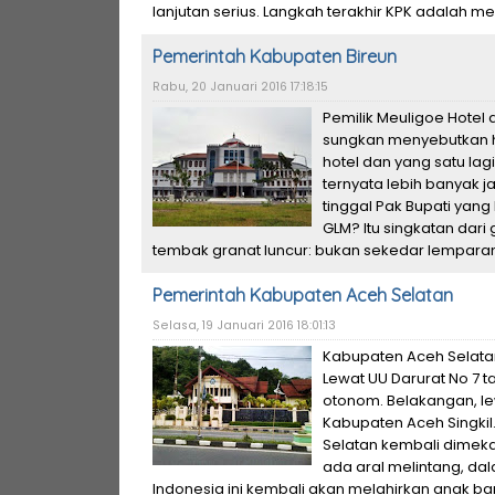
lanjutan serius. Langkah terakhir KPK adalah m
Pemerintah Kabupaten Bireun
Rabu, 20 Januari 2016 17:18:15
Pemilik Meuligoe Hotel 
sungkan menyebutkan hal
hotel dan yang satu la
ternyata lebih banyak j
tinggal Pak Bupati yang
GLM? Itu singkatan dar
tembak granat luncur: bukan sekedar lemparan 
Pemerintah Kabupaten Aceh Selatan
Selasa, 19 Januari 2016 18:01:13
Kabupaten Aceh Selata
Lewat UU Darurat No 7 
otonom. Belakangan, le
Kabupaten Aceh Singkil
Selatan kembali dimeka
ada aral melintang, d
Indonesia ini kembali akan melahirkan anak bar