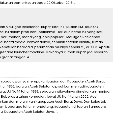
elakukan pemeriksaan pada 22 Oktober 2015....
dan Meuligoe Residence. Bupati Bireun H Ruslan HM Daud tak
 itu dalam profil kebupatiannya. Dari dua nama itu, yang satu
gi perumahan, mana yang lebih populer? Meuligoe Residence
adi berita media. Penyebabnya, sebulan setelah dilantik, rumah
 kebetulan berada di perumahan miliknya sendiri itu, di-GLM. Apa itu
i grenade launcher machine. Maknanya, rumah bupati jadi sasaran
granat tangan. A...
n pada awalnya merupakan bagian dari Kabupaten Aceh Barat.
tahun 1956, barulah Aceh Selatan dipisahkan menjadi kabupaten
wat UU No 14 tahun 1999, sebagian wilayahnya dimekarkan menjadi
. Beberapa tahun kemudian, lewat UU No 4 tahun 2002, Aceh
rkan dan melahirkan Kabupaten Aceh Barat Daya. Dan kalau tak
alam beberapa tahun mendatang, kabupaten di tepian Samudera
u: Kabupaten Aceh Selatan Jaya. ...