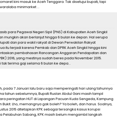
domaret kini masuk ke Aceh Tenggara. Tak disetujui bupati, tapi
waralaba minimarket ...
 nasib para Pegawai Negeri Sipil (PNS) di Kabupaten Aceh Singkil
 Dan mungkin akan berlanjut hingga 6 bulan ke depan. Hal serupa
Bupati dan para wakil rakyat di Dewan Perwakilan Rakyat
a itu terjadi karena Pemkab dan DPRK Aceh Singkil hingga kini
untaskan pembahasan Rancangan Anggaran Pendapatan dan
BK) 2016, yang mestinya sudah beres pada November 2015.
tak terima gaji selama 6 bulan ke depa...
, pada 7 Januari lalu baru saja memperingati hari ulang tahunnya
a tahun sebelumnya, Bupati Ruslan Abdul Gani masih tampil
cara peringatan HUT di Lapangan Pacuan Kuda Sengeda, Kampung
 Bukit. Lho, memangnya gak boleh? Ya boleh, dan harus. Soalnya,
ustus 2015 ditetapkan KPK sebagai tersangka kasus korupsi
Pelabuhan Sabang, KPK masih belum mengambil langkah