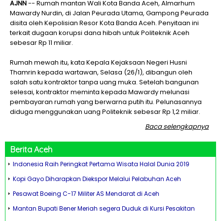
AJNN
-- Rumah mantan Wali Kota Banda Aceh, Almarhum
Mawardy Nurdin, di Jalan Peurada Utama, Gampong Peurada
disita oleh Kepolisian Resor Kota Banda Aceh. Penyitaan ini
terkait dugaan korupsi dana hibah untuk Politeknik Aceh
sebesar Rp 11 miliar.
Rumah mewah itu, kata Kepala Kejaksaan Negeri Husni
Thamrin kepada wartawan, Selasa (26/1), dibangun oleh
salah satu kontraktor tanpa uang muka. Setelah bangunan
selesai, kontraktor meminta kepada Mawardy melunasi
pembayaran rumah yang berwarna putih itu. Pelunasannya
diduga menggunakan uang Politeknik sebesar Rp 1,2 miliar.
Baca selengkapnya
Berita
Aceh
Indonesia Raih Peringkat Pertama Wisata Halal Dunia 2019
Kopi Gayo Diharapkan Diekspor Melalui Pelabuhan Aceh
Pesawat Boeing C-17 Militer AS Mendarat di Aceh
Mantan Bupati Bener Meriah segera Duduk di Kursi Pesakitan