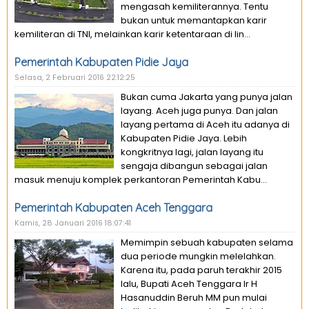
mengasah kemiliterannya. Tentu
bukan untuk memantapkan karir
kemiliteran di TNI, melainkan karir ketentaraan di lin...
Pemerintah Kabupaten Pidie Jaya
Selasa, 2 Februari 2016 22:12:25
Bukan cuma Jakarta yang punya jalan
layang. Aceh juga punya. Dan jalan
layang pertama di Aceh itu adanya di
Kabupaten Pidie Jaya. Lebih
kongkritnya lagi, jalan layang itu
sengaja dibangun sebagai jalan
masuk menuju komplek perkantoran Pemerintah Kabu...
Pemerintah Kabupaten Aceh Tenggara
Kamis, 28 Januari 2016 18:07:41
Memimpin sebuah kabupaten selama
dua periode mungkin melelahkan.
Karena itu, pada paruh terakhir 2015
lalu, Bupati Aceh Tenggara Ir H
Hasanuddin Beruh MM pun mulai