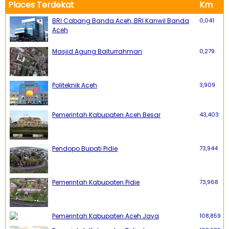
Places Terdekat
Km
BRI Cabang Banda Aceh, BRI Kanwil Banda
0,041
Aceh
Masjid Agung Baiturrahman
0,279
Politeknik Aceh
3,909
Pemerintah Kabupaten Aceh Besar
43,403
Pendopo Bupati Pidie
73,944
Pemerintah Kabupaten Pidie
73,968
Pemerintah Kabupaten Aceh Jaya
108,859