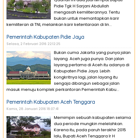
Pidie Tgk H Sarjani Abdullah
mengasah kemiliterannya. Tentu
bukan untuk memantapkan karir
kemiliteran di TNI, melainkan karir ketentaraan di lin...
Pemerintah Kabupaten Pidie Jaya
Selasa, 2 Februari 2016 22:12:25
Bukan cuma Jakarta yang punya jalan
layang. Aceh juga punya. Dan jalan
layang pertama di Aceh itu adanya di
Kabupaten Pidie Jaya. Lebih
kongkritnya lagi, jalan layang itu
sengaja dibangun sebagai jalan
masuk menuju komplek perkantoran Pemerintah Kabu...
Pemerintah Kabupaten Aceh Tenggara
Kamis, 28 Januari 2016 18:07:41
Memimpin sebuah kabupaten selama
dua periode mungkin melelahkan.
Karena itu, pada paruh terakhir 2015
lalu, Bupati Aceh Tenggara Ir H