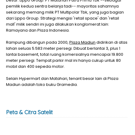
besar: Lippo Group. PT Matahari Putra Prima Tbk --sebagai
pemilik kedua sentra belanja tadi-- mayoritas sahamnya
sekarang memang milik PT Multipolar Tbk, yang juga bagian
dari Lippo Group. Strategi mengisi 'retail space' dan 'retail
mall' milik sendiri ini juga dilakukan konglomerat lain:
Ramayana dan Plaza Indonesia.
Rampung dibangun pada 2000,
Plaza Madiun
didirikan di atas
lahan seluas 5.583 meter persegi. Dibuat berlantai 3, plus 1
lantai basement, total ruang komersialnya mencapai 19.800
meter persegi. Tempat parkir mal ini hanya cukup untuk 80
mobil dan 400 sepeda motor.
Selain Hypermart dan Matahari, tenant besar lain di Plaza
Madiun adalah toko buku Gramedia.
Peta & Citra Satelit