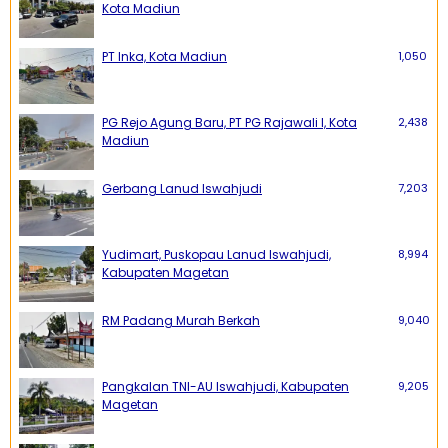
Kota Madiun
PT Inka, Kota Madiun
1,050
PG Rejo Agung Baru, PT PG Rajawali I, Kota
2,438
Madiun
Gerbang Lanud Iswahjudi
7,203
Yudimart, Puskopau Lanud Iswahjudi,
8,994
Kabupaten Magetan
RM Padang Murah Berkah
9,040
Pangkalan TNI-AU Iswahjudi, Kabupaten
9,205
Magetan