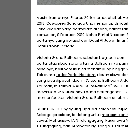
Musim kampanye Pilpres 2019 membuat sibuk Hot
2018, Cawapres Sandiaga Uno menginap di hotel bi
Joko Widodo yang bermalam di sana, dalam ran
kemudian, 8 Februari 2019, Ketua Partai Nasde
partainya yang berasal dari Dapil VI Jawa TImur (T
Hotel Crown Victoria.
Victoria Grand Ballroom, sebutan bagi ballroom
partai atau ribuan orang tamu. Ballroomnya pun
misalnya, ballroom ini bisa menampung hingga 2
Tak cuma
kader Partai Nasdem
, ribuan siswa d
yang bisa dipecah dua ini (Victoria Ballroom A d
Kauman
, misalnya, Mei 2018 ''mewisuda'' 390 lulu
mewisuda 256 lulusannya pada pertengahan Okt
memanfaatkan Victoria Grand Ballroom untuk me
STKIP PGRI Tulungagung juga jadi salah satu tuj
Sebagai presiden, ia datang untuk
meresmikan 4 
sewa) Mahasiswa IAIN Tulungagung, Rusunawa 
Tulungagung, dan Jembatan Ngujang 2. Usai me