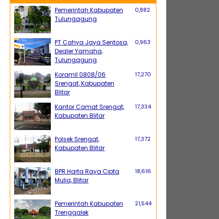
Pemerintah Kabupaten
0,882
Tulungagung
PT Cahya Jaya Sentosa,
0,963
Dealer Yamaha,
Tulungagung
Koramil 0808/06
17,270
Srengat, Kabupaten
Blitar
Kantor Camat Srengat,
17,334
Kabupaten Blitar
Polsek Srengat,
17,372
Kabupaten Blitar
BPR Harta Raya Cipta
18,616
Mulia, Blitar
Pemerintah Kabupaten
21,544
Trenggalek