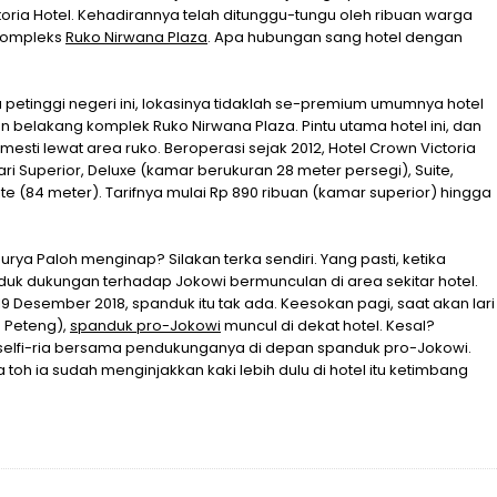
ria Hotel. Kehadirannya telah ditunggu-tungu oleh ribuan warga
kompleks
Ruko Nirwana Plaza
. Apa hubungan sang hotel dengan
ra petinggi negeri ini, lokasinya tidaklah se-premium umumnya hotel
gian belakang komplek Ruko Nirwana Plaza. Pintu utama hotel ini, dan
a mesti lewat area ruko. Beroperasi sejak 2012, Hotel Crown Victoria
i Superior, Deluxe (kamar berukuran 28 meter persegi), Suite,
ite (84 meter). Tarifnya mulai Rp 890 ribuan (kamar superior) hingga
rya Paloh menginap? Silakan terka sendiri. Yang pasti, ketika
uk dukungan terhadap Jokowi bermunculan di area sekitar hotel.
9 Desember 2018, spanduk itu tak ada. Keesokan pagi, saat akan lari
 Peteng),
spanduk pro-Jokowi
muncul di dekat hotel. Kesal?
erselfi-ria bersama pendukunganya di depan spanduk pro-Jokowi.
toh ia sudah menginjakkan kaki lebih dulu di hotel itu ketimbang