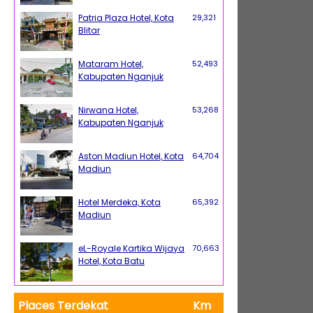
Patria Plaza Hotel, Kota
29,321
Blitar
Mataram Hotel,
52,493
Kabupaten Nganjuk
Nirwana Hotel,
53,268
Kabupaten Nganjuk
Aston Madiun Hotel, Kota
64,704
Madiun
Hotel Merdeka, Kota
65,392
Madiun
eL-Royale Kartika Wijaya
70,663
Hotel, Kota Batu
Places Terdekat
Km