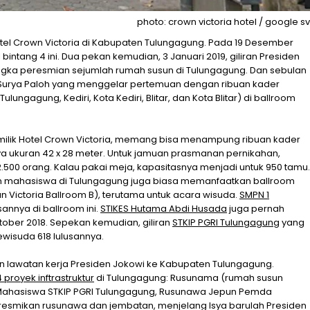
photo: crown victoria hotel / google sv
el Crown Victoria di Kabupaten Tulungagung. Pada 19 Desember
ntang 4 ini. Dua pekan kemudian, 3 Januari 2019, giliran Presiden
gka peresmian sejumlah rumah susun di Tulungagung. Dan sebulan
m Surya Paloh yang menggelar pertemuan dengan ribuan kader
ulungagung, Kediri, Kota Kediri, Blitar, dan Kota Blitar) di ballroom
 milik Hotel Crown Victoria, memang bisa menampung ribuan kader
ya ukuran 42 x 28 meter. Untuk jamuan prasmanan pernikahan,
.500 orang. Kalau pakai meja, kapasitasnya menjadi untuk 950 tamu.
an mahasiswa di Tulungagung juga biasa memanfaatkan ballroom
an Victoria Ballroom B), terutama untuk acara wisuda.
SMPN 1
sannya di ballroom ini.
STIKES Hutama Abdi Husada
juga pernah
ober 2018. Sepekan kemudian, giliran
STKIP PGRI Tulungagung
yang
wisuda 618 lulusannya.
uan lawatan kerja Presiden Jokowi ke Kabupaten Tulungagung.
proyek inftrastruktur
di Tulungagung: Rusunama (rumah susun
Mahasiswa STKIP PGRI Tulungagung, Rusunawa Jepun Pemda
resmikan rusunawa dan jembatan, menjelang Isya barulah Presiden