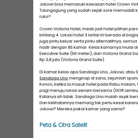
Jokowi bisa memasuki kawasan hotel Crown Victo
Tulungagung yang sudah sejak sore memadati 
ruko?
Crown Victoria Hotel, meski jadi hotel pilihan pa
bintang 4. Lokasi hotel 3 lantai ini berada di ba
juga pintu keluar serta pintu alternatifnya, semu
hadir dengan 95 kamar. Kelas kamarnya mulai dar
Executive Suite (56 meter), dan Victoria Grand Su
Rp 3,8 juta (Victoria Grand Suite).
Di kamar kelas apa Sandiaga Uno, Jokowi, atau Su
Sandiaga Uno
menginap di sana, sejumlah spand
Konon, ketika ia masuk hotel pada Rabu malam, 1
pagi menuju lokasi senam bersama (GOR Lembu
Katanya sih tidak. Sandiaga Uno malah asyik b
Dan kelihatannya memang tak perlu kesal karena 
Jokowi? Mereka pakai kamar yang sama?
Peta & Citra Satelit