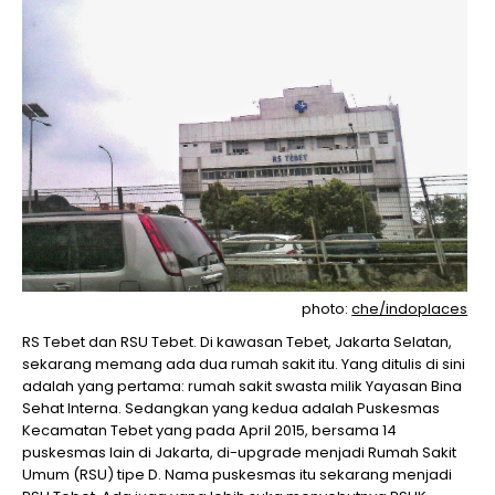
photo:
che/indoplaces
RS Tebet dan RSU Tebet. Di kawasan Tebet, Jakarta Selatan,
sekarang memang ada dua rumah sakit itu. Yang ditulis di sini
adalah yang pertama: rumah sakit swasta milik Yayasan Bina
Sehat Interna. Sedangkan yang kedua adalah Puskesmas
Kecamatan Tebet yang pada April 2015, bersama 14
puskesmas lain di Jakarta, di-upgrade menjadi Rumah Sakit
Umum (RSU) tipe D. Nama puskesmas itu sekarang menjadi