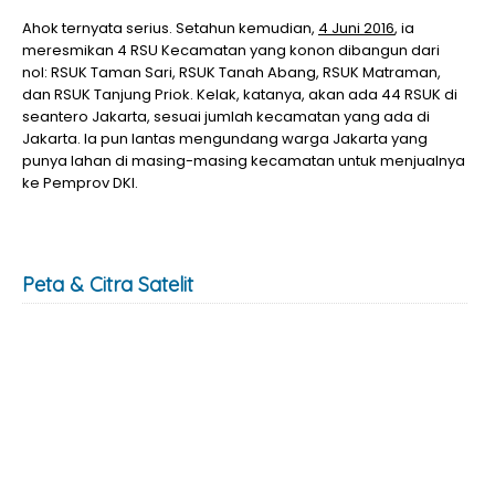
Ahok ternyata serius. Setahun kemudian,
4 Juni 2016
, ia
meresmikan 4 RSU Kecamatan yang konon dibangun dari
nol: RSUK Taman Sari, RSUK Tanah Abang, RSUK Matraman,
dan RSUK Tanjung Priok. Kelak, katanya, akan ada 44 RSUK di
seantero Jakarta, sesuai jumlah kecamatan yang ada di
Jakarta. Ia pun lantas mengundang warga Jakarta yang
punya lahan di masing-masing kecamatan untuk menjualnya
ke Pemprov DKI.
Peta & Citra Satelit