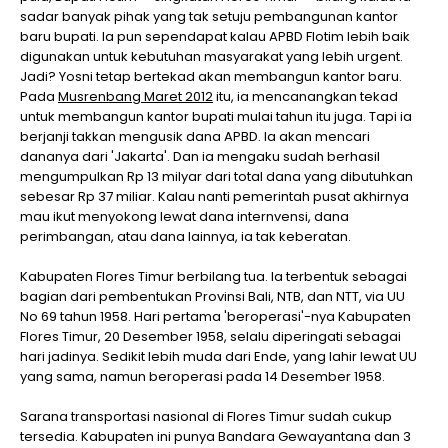
sadar banyak pihak yang tak setuju pembangunan kantor
baru bupati. Ia pun sependapat kalau APBD Flotim lebih baik
digunakan untuk kebutuhan masyarakat yang lebih urgent.
Jadi? Yosni tetap bertekad akan membangun kantor baru.
Pada
Musrenbang Maret 2012
itu, ia mencanangkan tekad
untuk membangun kantor bupati mulai tahun itu juga. Tapi ia
berjanji takkan mengusik dana APBD. Ia akan mencari
dananya dari 'Jakarta'. Dan ia mengaku sudah berhasil
mengumpulkan Rp 13 milyar dari total dana yang dibutuhkan
sebesar Rp 37 miliar. Kalau nanti pemerintah pusat akhirnya
mau ikut menyokong lewat dana internvensi, dana
perimbangan, atau dana lainnya, ia tak keberatan.
Kabupaten Flores Timur berbilang tua. Ia terbentuk sebagai
bagian dari pembentukan Provinsi Bali, NTB, dan NTT, via UU
No 69 tahun 1958. Hari pertama 'beroperasi'-nya Kabupaten
Flores Timur, 20 Desember 1958, selalu diperingati sebagai
hari jadinya. Sedikit lebih muda dari Ende, yang lahir lewat UU
yang sama, namun beroperasi pada 14 Desember 1958.
Sarana transportasi nasional di Flores Timur sudah cukup
tersedia. Kabupaten ini punya Bandara Gewayantana dan 3