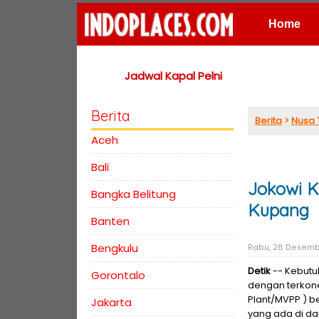
Home
Places
Jadwal Kapal Pelni
Berita
Berita
>
Nusa 
Aceh
Bali
Jokowi K
Bangka Belitung
Kupang
Banten
Bengkulu
Rabu, 28 Desembe
Detik
-- Kebutuh
Gorontalo
dengan terkone
Plant/MVPP ) b
Jakarta
yang ada di dar