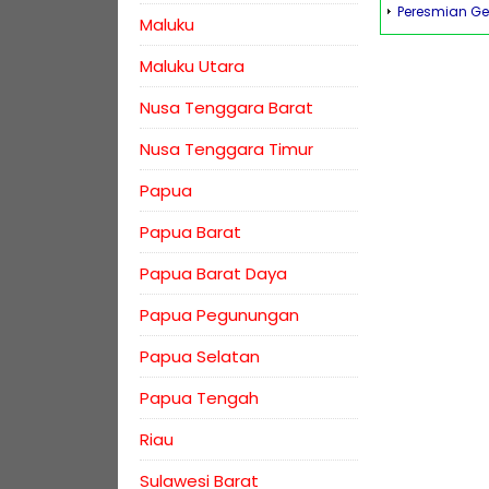
Peresmian Ge
Maluku
Maluku Utara
Nusa Tenggara Barat
Nusa Tenggara Timur
Papua
Papua Barat
Papua Barat Daya
Papua Pegunungan
Papua Selatan
Papua Tengah
Riau
Sulawesi Barat