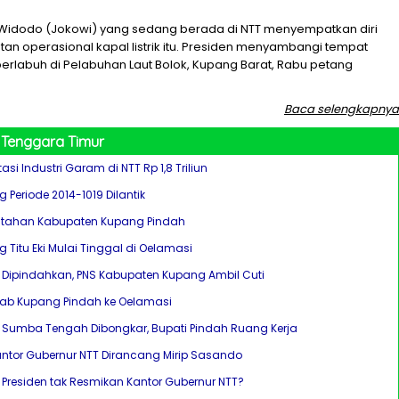
 Widodo (Jokowi) yang sedang berada di NTT menyempatkan diri
tan operasional kapal listrik itu. Presiden menyambangi tempat
tu berlabuh di Pelabuhan Laut Bolok, Kupang Barat, Rabu petang
Baca selengkapnya
 Tenggara Timur
si Industri Garam di NTT Rp 1,8 Triliun
 Periode 2014-1019 Dilantik
ntahan Kabupaten Kupang Pindah
 Titu Eki Mulai Tinggal di Oelamasi
a Dipindahkan, PNS Kabupaten Kupang Ambil Cuti
kab Kupang Pindah ke Oelamasi
i Sumba Tengah Dibongkar, Bupati Pindah Ruang Kerja
tor Gubernur NTT Dirancang Mirip Sasando
, Presiden tak Resmikan Kantor Gubernur NTT?