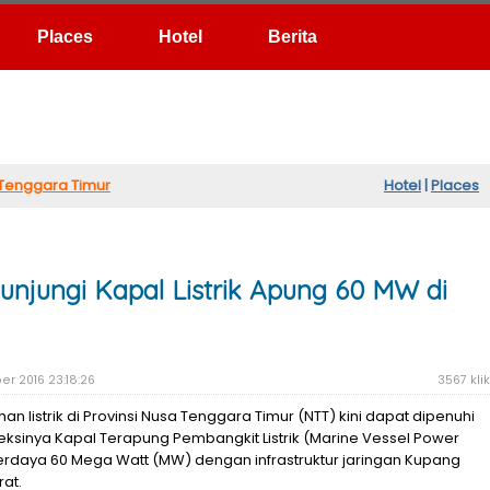
Hotel
Berita
Tenggara Timur
Hotel
|
Places
unjungi Kapal Listrik Apung 60 MW di
r 2016 23:18:26
3567 klik
an listrik di Provinsi Nusa Tenggara Timur (NTT) kini dapat dipenuhi
ksinya Kapal Terapung Pembangkit Listrik (Marine Vessel Power
erdaya 60 Mega Watt (MW) dengan infrastruktur jaringan Kupang
at.