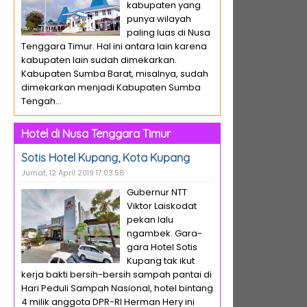
kabupaten yang
punya wilayah
paling luas di Nusa
Tenggara Timur. Hal ini antara lain karena
kabupaten lain sudah dimekarkan.
Kabupaten Sumba Barat, misalnya, sudah
dimekarkan menjadi Kabupaten Sumba
Tengah...
Hotel di Nusa Tenggara Timur
Sotis Hotel Kupang, Kota Kupang
Jumat, 12 April 2019 17:03:58
Gubernur NTT
Viktor Laiskodat
pekan lalu
ngambek. Gara-
gara Hotel Sotis
Kupang tak ikut
kerja bakti bersih-bersih sampah pantai di
Hari Peduli Sampah Nasional, hotel bintang
4 milik anggota DPR-RI Herman Hery ini