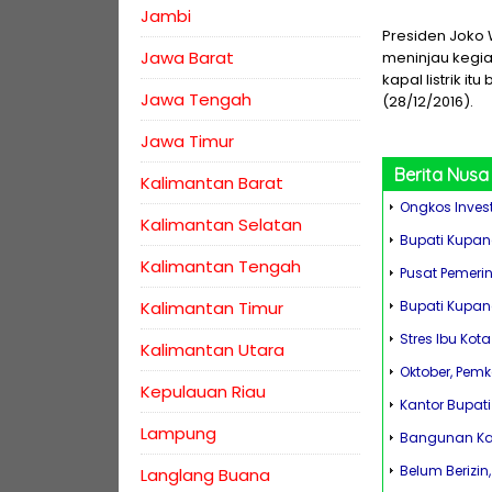
Jambi
Presiden Joko
Jawa Barat
meninjau kegia
kapal listrik i
Jawa Tengah
(28/12/2016).
Jawa Timur
Berita
Nusa
Kalimantan Barat
Ongkos Investa
Kalimantan Selatan
Bupati Kupang
Kalimantan Tengah
Pusat Pemeri
Kalimantan Timur
Bupati Kupang
Stres Ibu Kot
Kalimantan Utara
Oktober, Pem
Kepulauan Riau
Kantor Bupat
Lampung
Bangunan Kan
Belum Berizin
Langlang Buana