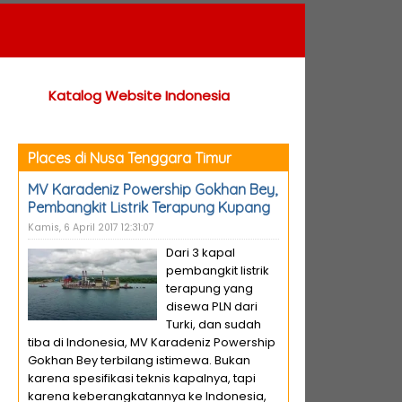
Katalog Website Indonesia
Places di Nusa Tenggara Timur
MV Karadeniz Powership Gokhan Bey,
Pembangkit Listrik Terapung Kupang
Kamis, 6 April 2017 12:31:07
Dari 3 kapal
pembangkit listrik
terapung yang
disewa PLN dari
Turki, dan sudah
tiba di Indonesia, MV Karadeniz Powership
Gokhan Bey terbilang istimewa. Bukan
karena spesifikasi teknis kapalnya, tapi
karena keberangkatannya ke Indonesia,