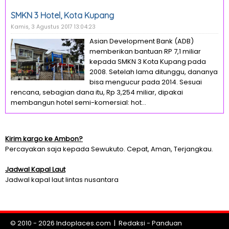
SMKN 3 Hotel, Kota Kupang
Kamis, 3 Agustus 2017 13:04:23
Asian Development Bank (ADB)
memberikan bantuan RP 7,1 miliar
kepada SMKN 3 Kota Kupang pada
2008. Setelah lama ditunggu, dananya
bisa mengucur pada 2014. Sesuai
rencana, sebagian dana itu, Rp 3,254 miliar, dipakai
membangun hotel semi-komersial: hot...
Kirim kargo ke Ambon?
Percayakan saja kepada Sewukuto. Cepat, Aman, Terjangkau.
Jadwal Kapal Laut
Jadwal kapal laut lintas nusantara
© 2010 - 2026
Indoplaces.com
|
Redaksi
-
Panduan