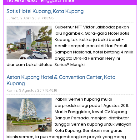
Hotel di Nusa Tenggara Timur
Sotis Hotel Kupang, Kota Kupang
Jumat, 12 April 2019 17:03:58
Gubernur NTT Viktor Laiskodat pekan
lalu ngambek. Gara-gara Hotel Sotis
Kupang tak ikut kerja bakti bersih-
bersih sampah pantai di Hari Peduli
Sampah Nasional, hotel bintang 4 milik
anggota DPR-RI Herman Hery ini
diancam bakal ditutup. Serius? Mungki...
Aston Kupang Hotel & Convention Center, Kota
Kupang
Kamis, 3 Agustus 2017 16:46:16
Pabrik Semen Kupang mulai
berproduksi lagi pada 1 Agustus 2011.
Martin Fanggidae, lewat CV Kupang
Bangun Persada, menjadi distributor
tunggal Semen Kupang untuk wilayah
Kota Kupang. Sembari mengurus
bisnis semen, ia pun mengembangkan proyek yang meng...