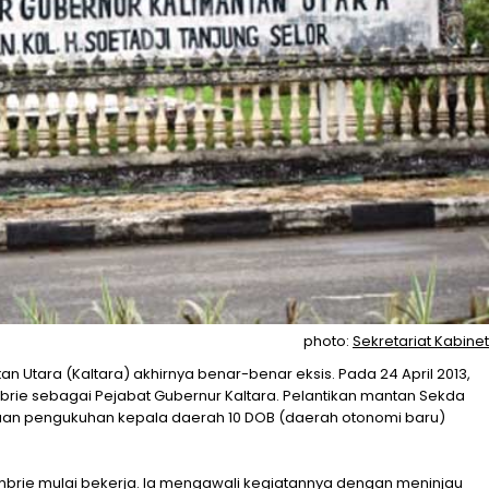
photo:
Sekretariat Kabinet
an Utara (Kaltara) akhirnya benar-benar eksis. Pada 24 April 2013,
brie sebagai Pejabat Gubernur Kaltara. Pelantikan mantan Sekda
amaan pengukuhan kepala daerah 10 DOB (daerah otonomi baru)
Lambrie mulai bekerja. Ia mengawali kegiatannya dengan meninjau