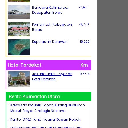
Bandara Kalimarau,
77,451
Kabupaten Berau
Pemerintah Kabupaten
78,720
Berau
Kepulauan Derawan
115,363
Hotel Terdekat
Km
Jakarta Hotel - Syariah,
57,313
Kota Tarakan
Berita Kalimantan Utara
Kawasan Industri Tanah Kuning Diusulkan
Masuk Proyek Strategis Nasional
Kantor DPRD Tana Tidung Rawan Roboh
DPR Pertimbangkan DOB Kabupaten Bumi