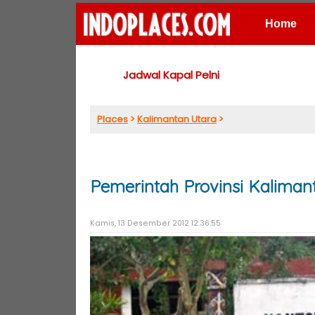
Home
Places
Jadwal Kapal Pelni
Places
>
Kalimantan Utara
>
Pemerintah Provinsi Kaliman
Kamis, 13 Desember 2012 12:36:55