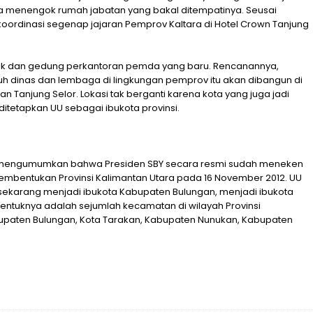
a menengok rumah jabatan yang bakal ditempatinya. Seusai
oordinasi segenap jajaran Pemprov Kaltara di Hotel Crown Tanjung
ek dan gedung perkantoran pemda yang baru. Rencanannya,
 dinas dan lembaga di lingkungan pemprov itu akan dibangun di
an Tanjung Selor. Lokasi tak berganti karena kota yang juga jadi
tetapkan UU sebagai ibukota provinsi.
et RI mengumumkan bahwa Presiden SBY secara resmi sudah meneken
mbentukan Provinsi Kalimantan Utara pada 16 November 2012. UU
sekarang menjadi ibukota Kabupaten Bulungan, menjadi ibukota
entuknya adalah sejumlah kecamatan di wilayah Provinsi
abupaten Bulungan, Kota Tarakan, Kabupaten Nunukan, Kabupaten