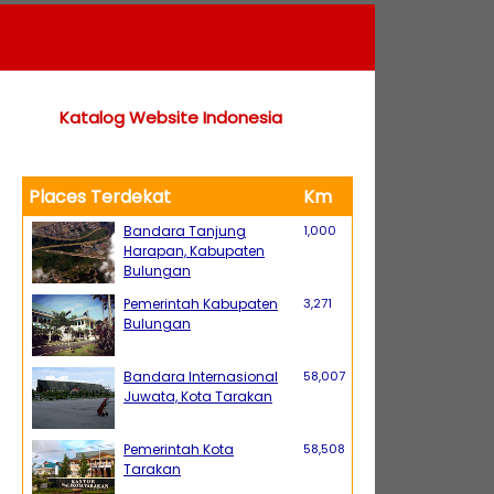
Katalog Website Indonesia
Places Terdekat
Km
Bandara Tanjung
1,000
Harapan, Kabupaten
Bulungan
Pemerintah Kabupaten
3,271
Bulungan
Bandara Internasional
58,007
Juwata, Kota Tarakan
Pemerintah Kota
58,508
Tarakan