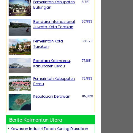
Pemerintah Kabupaten
3,721
Bulungan
Bandara Internasional
57,993
Juwata, Kota Tarakan
Pemerintah Kota
58,529
Tarakan
Bandara Kalimarau,
77,681
Kabupaten Berau
Pemerintah Kabupaten
78,993
Berau
Kepulauan Derawan
115,826
Berita Kalimantan Utara
Kawasan Industri Tanah Kuning Diusulkan