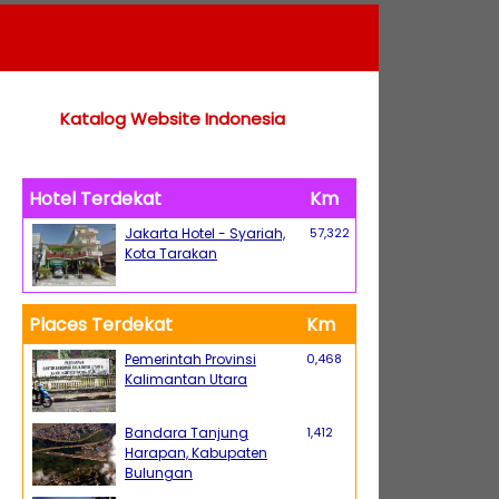
Katalog Website Indonesia
Hotel Terdekat
Km
Jakarta Hotel - Syariah,
57,322
Kota Tarakan
Places Terdekat
Km
Pemerintah Provinsi
0,468
Kalimantan Utara
Bandara Tanjung
1,412
Harapan, Kabupaten
Bulungan