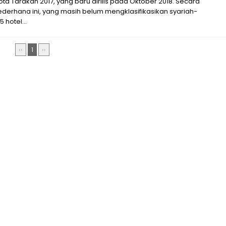
Kota Tarakan 2017, yang baru dirilis pada Oktober 2018. Secara
sederhana ini, yang masih belum mengklasifikasikan syariah-
 hotel...
‹‹
1
››