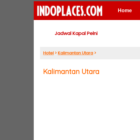
Home
Places
Jadwal Kapal Pelni
Hotel
>
Kalimantan Utara
>
Kalimantan Utara