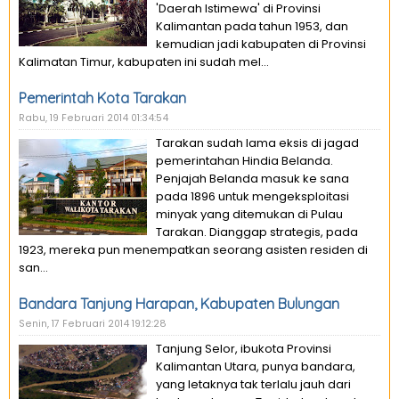
'Daerah Istimewa' di Provinsi
Kalimantan pada tahun 1953, dan
kemudian jadi kabupaten di Provinsi
Kalimatan Timur, kabupaten ini sudah mel...
Pemerintah Kota Tarakan
Rabu, 19 Februari 2014 01:34:54
Tarakan sudah lama eksis di jagad
pemerintahan Hindia Belanda.
Penjajah Belanda masuk ke sana
pada 1896 untuk mengeksploitasi
minyak yang ditemukan di Pulau
Tarakan. Dianggap strategis, pada
1923, mereka pun menempatkan seorang asisten residen di
san...
Bandara Tanjung Harapan, Kabupaten Bulungan
Senin, 17 Februari 2014 19:12:28
Tanjung Selor, ibukota Provinsi
Kalimantan Utara, punya bandara,
yang letaknya tak terlalu jauh dari