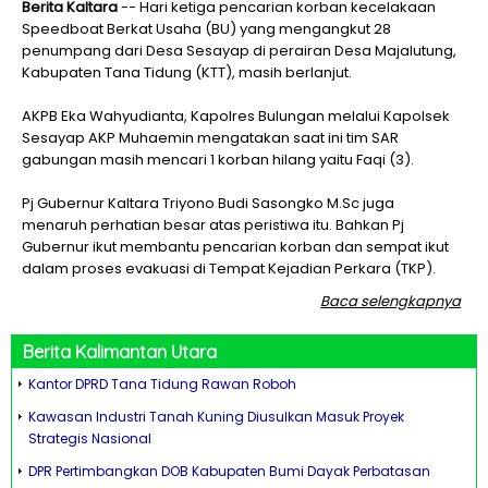
Berita Kaltara
-- Hari ketiga pencarian korban kecelakaan
Speedboat Berkat Usaha (BU) yang mengangkut 28
penumpang dari Desa Sesayap di perairan Desa Majalutung,
Kabupaten Tana Tidung (KTT), masih berlanjut.
AKPB Eka Wahyudianta, Kapolres Bulungan melalui Kapolsek
Sesayap AKP Muhaemin mengatakan saat ini tim SAR
gabungan masih mencari 1 korban hilang yaitu Faqi (3).
Pj Gubernur Kaltara Triyono Budi Sasongko M.Sc juga
menaruh perhatian besar atas peristiwa itu. Bahkan Pj
Gubernur ikut membantu pencarian korban dan sempat ikut
dalam proses evakuasi di Tempat Kejadian Perkara (TKP).
Baca selengkapnya
Berita
Kalimantan Utara
Kantor DPRD Tana Tidung Rawan Roboh
Kawasan Industri Tanah Kuning Diusulkan Masuk Proyek
Strategis Nasional
DPR Pertimbangkan DOB Kabupaten Bumi Dayak Perbatasan