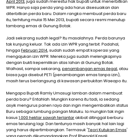
April 2013
, juga sudah merestui hak bupati untuk menerbitkan
WPR. Hanya saja perda yang ada harus disesuaikan dan
diterbitkan perda baru. Dalam rangka membuat perda baru
itu, terhitung mulai 15 Mei 2013, bupati secara resmi menutup
tambang emas di Gunung Botak.
Jadi sekarang sudah legal? Itu masalahnya. Perda barunya
tak kunjung keluar. Tak ada izin WPR yang terbit. Padahal,
hingga
Februari 2014
, sudah sudah empat koperasi yang
mengajukan izin WPR. Mereka juga sudah melengkapinya
dengan bukti kepemilikan atas lahan di Gunung Botak.
Walhasil, sampai sekarang,
penambangan emas ilegal
, atau
biasa juga disebut PETI (penambangan emas tanpa izin),
masih terus berlangsung di kawasan perbukitan Waeapo itu.
Mengapa Bupati Ramly Umasugi lamban dalam membuat
perda baru? Entahlah. Mungkin karena itu tadi, ia sedang
asyik mengurus panen raya dan ingin mengembalikan status
Buru sebagai lumbung pangan Maluku. Ia mungkin tak ingin
kasus
1.000 hektar sawah terlantar
akibat ditinggal berburu
emas terulang lagi. Dan tentunya masih banyak hal lain lagi
yang harus dipertimbangkan. Termasuk '
Teori Kutukan Emas
'
yang pernah dikumandangkan Prof Rhenald Kasali.