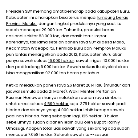
Presiden SBY memang amat berharap pada Kabupaten Buru.
Kabupaten ini diharapkan bisa terus menjadi
lumbung beras
Provinsi Maluku
, dengan tingkat produksinya yang saat itu
sudah mencapai 29.000 ton. Tahun itu, produksi beras
nasional sekitar 83.000 ton, dan masih terus impor.
Karenanya, tak lama setelah panen raya SBY di desa Mako,
Kecamatan Waeapo itu, Pemkab Buru dan Pemprov Maluku
pun lantas menargetkan pada 2012, Kabupaten Buru akan
punya sawah seluas
16.000 hektar
: sawah irigasi 10.000 hektar
dan padi ladang 6.000 hektar. Sawah seluas itu diyakini akan
bisa menghasilkan 92.000 ton beras per tahun.
Ketika melakukan panen raya
26 Maret 2014
lalu (mundur dari
jadwal semula pada 21 Maret), Wakil Menteri Pertanian
Rusman Heriawan hanya melakukan panen raya simbolis
untuk areal seluas
4.599 hektar
saja: 375 hektar sawah padi
hibrida dan sisanya yang 4.000 hektar lebih berupa sawah
padi non hibrida. Yang sebagian lagi, 125 hektar, 3 bulan
sebelumnya sudah dipanen lebih dulu oleh Bupati Ramly
Umasugi. Adapun total luas sawah yang sekarang ada sudah
mencapai 7.058 hektar. Seluruh sawah itu --sesuai