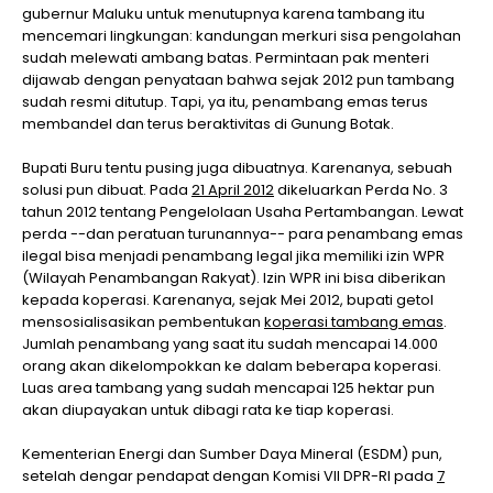
gubernur Maluku untuk menutupnya karena tambang itu
mencemari lingkungan: kandungan merkuri sisa pengolahan
sudah melewati ambang batas. Permintaan pak menteri
dijawab dengan penyataan bahwa sejak 2012 pun tambang
sudah resmi ditutup. Tapi, ya itu, penambang emas terus
membandel dan terus beraktivitas di Gunung Botak.
Bupati Buru tentu pusing juga dibuatnya. Karenanya, sebuah
solusi pun dibuat. Pada
21 April 2012
dikeluarkan Perda No. 3
tahun 2012 tentang Pengelolaan Usaha Pertambangan. Lewat
perda --dan peratuan turunannya-- para penambang emas
ilegal bisa menjadi penambang legal jika memiliki izin WPR
(Wilayah Penambangan Rakyat). Izin WPR ini bisa diberikan
kepada koperasi. Karenanya, sejak Mei 2012, bupati getol
mensosialisasikan pembentukan
koperasi tambang emas
.
Jumlah penambang yang saat itu sudah mencapai 14.000
orang akan dikelompokkan ke dalam beberapa koperasi.
Luas area tambang yang sudah mencapai 125 hektar pun
akan diupayakan untuk dibagi rata ke tiap koperasi.
Kementerian Energi dan Sumber Daya Mineral (ESDM) pun,
setelah dengar pendapat dengan Komisi VII DPR-RI pada
7