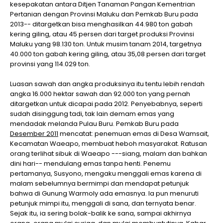
kesepakatan antara Ditjen Tanaman Pangan Kementrian
Pertanian dengan Provinsi Maluku dan Pemkab Buru pada
2013-- ditargetkan bisa menghasilkan 44.980 ton gabah
kering giling, atau 45 persen dari target produksi Provinsi
Maluku yang 98.130 ton. Untuk musim tanam 2014, targetnya
40.000 ton gabah kering giling, atau 35,08 persen dari target
provinsi yang 114.029 ton.
Luasan sawah dan angka produksinya itu tentu lebih rendah
angka 16.000 hektar sawah dan 92.000 ton yang pernah
ditargetkan untuk dicapai pada 2012. Penyebabnya, seperti
sudah disinggung tadi, tak lain demam emas yang
mendadak melanda Pulau Buru. Pemkab Buru pada
Desember 2011
mencatat: penemuan emas di Desa Wamsait,
Kecamatan Waeapo, membuat heboh masyarakat. Ratusan
orang terlihat sibuk di Waeapo ---siang, malam dan bahkan
dini hari-- mendulang emas tanpa henti. Penemu
pertamanya, Susyono, mengaku menggali emas karena di
malam sebelumnya bermimpi dan mendapat petunjuk
bahwa di Gunung Warmoly ada emasnya. Ia pun menuruti
petunjuk mimpi itu, menggali di sana, dan ternyata benar.
Sejak itu, ia sering bolak-balik ke sana, sampai akhirnya