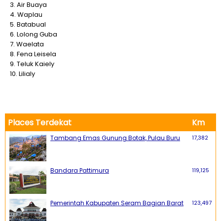
3. Air Buaya
4. Waplau
5. Batabual
6. Lolong Guba
7. Waelata
8. Fena Leisela
9. Teluk Kaiely
10. Lilialy
Places Terdekat
Km
Tambang Emas Gunung Botak, Pulau Buru
17,382
Bandara Pattimura
119,125
Pemerintah Kabupaten Seram Bagian Barat
123,497