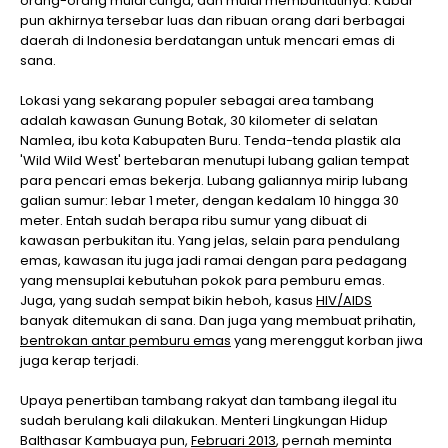
orang-orang mulai curiga, dan mulai membuntutinya. Kabar
pun akhirnya tersebar luas dan ribuan orang dari berbagai
daerah di Indonesia berdatangan untuk mencari emas di
sana.
Lokasi yang sekarang populer sebagai area tambang
adalah kawasan Gunung Botak, 30 kilometer di selatan
Namlea, ibu kota Kabupaten Buru. Tenda-tenda plastik ala
'Wild Wild West' bertebaran menutupi lubang galian tempat
para pencari emas bekerja. Lubang galiannya mirip lubang
galian sumur: lebar 1 meter, dengan kedalam 10 hingga 30
meter. Entah sudah berapa ribu sumur yang dibuat di
kawasan perbukitan itu. Yang jelas, selain para pendulang
emas, kawasan itu juga jadi ramai dengan para pedagang
yang mensuplai kebutuhan pokok para pemburu emas.
Juga, yang sudah sempat bikin heboh, kasus
HIV/AIDS
banyak ditemukan di sana. Dan juga yang membuat prihatin,
bentrokan antar pemburu emas
yang merenggut korban jiwa
juga kerap terjadi.
Upaya penertiban tambang rakyat dan tambang ilegal itu
sudah berulang kali dilakukan. Menteri Lingkungan Hidup
Balthasar Kambuaya pun,
Februari 2013
, pernah meminta