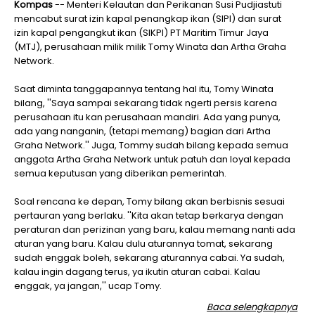
Kompas
-- Menteri Kelautan dan Perikanan Susi Pudjiastuti
mencabut surat izin kapal penangkap ikan (SIPI) dan surat
izin kapal pengangkut ikan (SIKPI) PT Maritim Timur Jaya
(MTJ), perusahaan milik milik Tomy Winata dan Artha Graha
Network.
Saat diminta tanggapannya tentang hal itu, Tomy Winata
bilang, ''Saya sampai sekarang tidak ngerti persis karena
perusahaan itu kan perusahaan mandiri. Ada yang punya,
ada yang nanganin, (tetapi memang) bagian dari Artha
Graha Network.'' Juga, Tommy sudah bilang kepada semua
anggota Artha Graha Network untuk patuh dan loyal kepada
semua keputusan yang diberikan pemerintah.
Soal rencana ke depan, Tomy bilang akan berbisnis sesuai
pertauran yang berlaku. ''Kita akan tetap berkarya dengan
peraturan dan perizinan yang baru, kalau memang nanti ada
aturan yang baru. Kalau dulu aturannya tomat, sekarang
sudah enggak boleh, sekarang aturannya cabai. Ya sudah,
kalau ingin dagang terus, ya ikutin aturan cabai. Kalau
enggak, ya jangan,'' ucap Tomy.
Baca selengkapnya