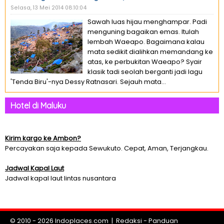
Selasa, 13 Mei 2014 08:10:04
Sawah luas hijau menghampar. Padi
menguning bagaikan emas. Itulah
lembah Waeapo. Bagaimana kalau
mata sedikit dialihkan memandang ke
atas, ke perbukitan Waeapo? Syair
klasik tadi seolah berganti jadi lagu
'Tenda Biru'-nya Dessy Ratnasari. Sejauh mata...
Hotel di Maluku
Kirim kargo ke Ambon?
Percayakan saja kepada Sewukuto. Cepat, Aman, Terjangkau.
Jadwal Kapal Laut
Jadwal kapal laut lintas nusantara
© 2010 - 2026
Indoplaces.com
|
Redaksi
-
Panduan