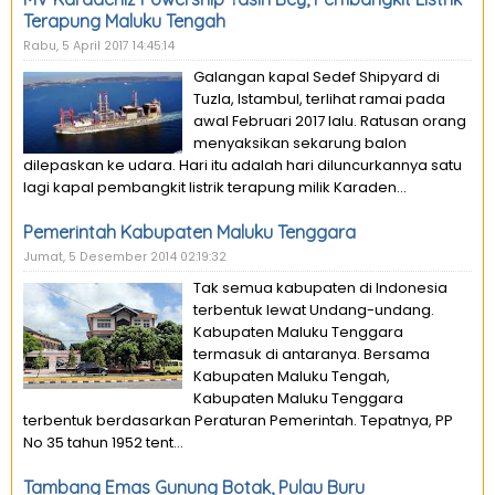
Terapung Maluku Tengah
Rabu, 5 April 2017 14:45:14
Galangan kapal Sedef Shipyard di
Tuzla, Istambul, terlihat ramai pada
awal Februari 2017 lalu. Ratusan orang
menyaksikan sekarung balon
dilepaskan ke udara. Hari itu adalah hari diluncurkannya satu
lagi kapal pembangkit listrik terapung milik Karaden...
Pemerintah Kabupaten Maluku Tenggara
Jumat, 5 Desember 2014 02:19:32
Tak semua kabupaten di Indonesia
terbentuk lewat Undang-undang.
Kabupaten Maluku Tenggara
termasuk di antaranya. Bersama
Kabupaten Maluku Tengah,
Kabupaten Maluku Tenggara
terbentuk berdasarkan Peraturan Pemerintah. Tepatnya, PP
No 35 tahun 1952 tent...
Tambang Emas Gunung Botak, Pulau Buru