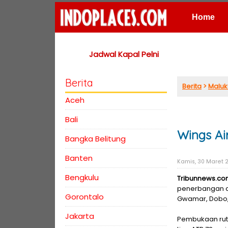
Home
Places
Jadwal Kapal Pelni
Berita
Berita
>
Maluk
Aceh
Bali
Wings A
Bangka Belitung
Banten
Kamis, 30 Maret 2
Bengkulu
Tribunnews.c
penerbangan d
Gorontalo
Gwamar, Dobo, 
Jakarta
Pembukaan rut