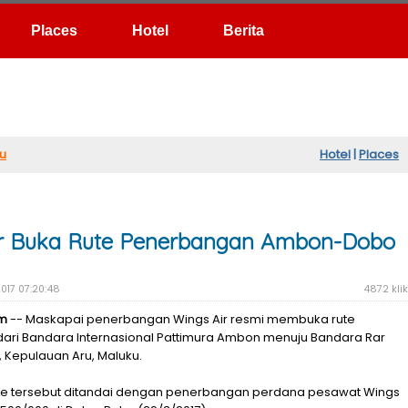
Hotel
Berita
u
Hotel
|
Places
ir Buka Rute Penerbangan Ambon-Dobo
017 07:20:48
4872 klik
om
-- Maskapai penerbangan Wings Air resmi membuka rute
ari Bandara Internasional Pattimura Ambon menuju Bandara Rar
Kepulauan Aru, Maluku.
e tersebut ditandai dengan penerbangan perdana pesawat Wings