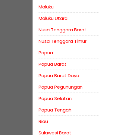
Maluku
Maluku Utara
Nusa Tenggara Barat
Nusa Tenggara Timur
Papua
Papua Barat
Papua Barat Daya
Papua Pegunungan
Papua Selatan
Papua Tengah
Riau
Sulawesi Barat