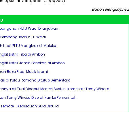
i 500/600 di Dobo, Rabu (29/3/2017).
Baca selengkapnya
ku
bangunan PLTU Waai Dilanjutkan
ih Pembangunan PLTU Waai
h Lihat PLTU Mangkrak di Maluku
kit Listrik Tiba di Ambon
gkit Listrik Jamin Pasokan di Ambon
an Buka Prodi Musik Islami
s di Pulau Romang Ditutup Sementara
annya dii Tual Dicabut Menteri Susi, Ini Komentar Tomy Winata
kan Tomy Winata Diserahkan ke Pemerintah
Ternate - Kepulauan Sula Dibuka