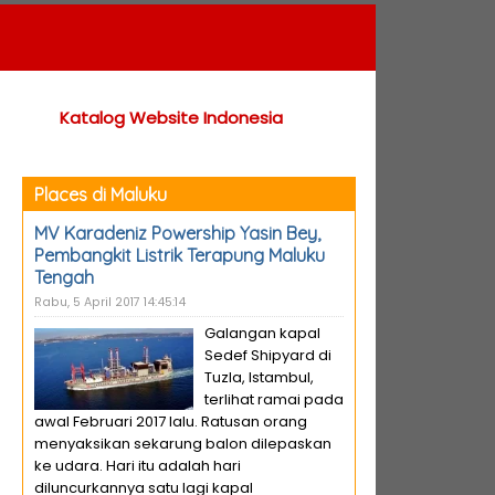
Katalog Website Indonesia
Places di Maluku
MV Karadeniz Powership Yasin Bey,
Pembangkit Listrik Terapung Maluku
Tengah
Rabu, 5 April 2017 14:45:14
Galangan kapal
Sedef Shipyard di
Tuzla, Istambul,
terlihat ramai pada
awal Februari 2017 lalu. Ratusan orang
menyaksikan sekarung balon dilepaskan
ke udara. Hari itu adalah hari
diluncurkannya satu lagi kapal