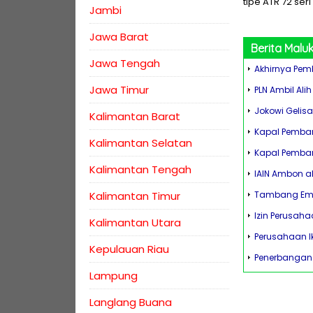
tipe ATR 72 ser
Jambi
Jawa Barat
Berita
Malu
Jawa Tengah
Akhirnya Pem
Jawa Timur
PLN Ambil Al
Jokowi Gelisa
Kalimantan Barat
Kapal Pembang
Kalimantan Selatan
Kapal Pemban
Kalimantan Tengah
IAIN Ambon ak
Kalimantan Timur
Tambang Ema
Izin Perusaha
Kalimantan Utara
Perusahaan I
Kepulauan Riau
Penerbangan 
Lampung
Langlang Buana