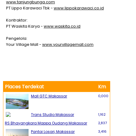
www.tanjungbunga.com
PT Lippo Karawaci Tbk -
www.lippokarawaci.co.id
Kontraktor:
PT Waskita Karya -
www.waskita.co.id
Pengelola:
Your Village Mall -
www.yourvillagemall.com
Places Terdekat
Km
Mall GTC Makassar
0,000
Trans Studio Makassar
1,162
RS Bhayangkara Mappa Oudang Makassar
2,837
Pantai Losari, Makassar
3,416