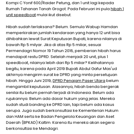
Kompi C Yonif 600/Raider Petung, dan 1 unit lagi kepada
Rumah Tahanan Tanah Grogot. Pada Februari ini pula
hibah 1
unit speedboat
mulai ikut disebut.
Hibah sudah terlaksana? Belum. Semula Wabup Hamdan
memperkirakan jumlah kendaraan yang hanya 12 unit bisa
dihibahkan lewat Surat Keputusan Bupati, karena nilainya di
bawah Rp 5 milyar. Jika di atas Rp 5 miliar, sesuai
Permendagri Nomor 19 Tahun 2016, pemberian hibah harus
mendapat restu DPRD. Setelah menjadi 20 unit, plus 1
speedboat, nilainya lebih dari Rp 5 miliar? Kelihatannya
begitu, karena pada April 2019 Bupati Abdul Gafur Mas'ud
akhirnya mengirim surat ke DPRD yang minta persetujuan
hibah. Hingga Juni 2019,
DPRD Penajam Paser Utara
belum
mengambil keputusan. Alasannya, hibah benda bergerak
senilai itu belum pernah terjadi di Indonesia. Belum ada
rujukannya. Belum ada dasar hukum yang jelas. Mereka
sudah studi banding ke DPRD lain, tapi belum ada kasus
serupa. Juga sudah berkonsultasi ke Kementerian Hukum
dan HAM serta ke Badan Pengelola Keuangan dan Aset
Daerah (BPKAD) Kaltim. Karena itu mereka akan segera
berkonsultasi ke Mendagri.