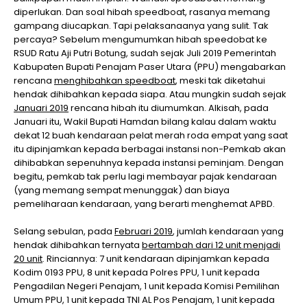
diperlukan. Dan soal hibah speedboat, rasanya memang
gampang diucapkan. Tapi pelaksanaanya yang sulit. Tak
percaya? Sebelum mengumumkan hibah speedobat ke
RSUD Ratu Aji Putri Botung, sudah sejak Juli 2019 Pemerintah
Kabupaten Bupati Penajam Paser Utara (PPU) mengabarkan
rencana
menghibahkan speedboat
, meski tak diketahui
hendak dihibahkan kepada siapa. Atau mungkin sudah sejak
Januari 2019
rencana hibah itu diumumkan. Alkisah, pada
Januari itu, Wakil Bupati Hamdan bilang kalau dalam waktu
dekat 12 buah kendaraan pelat merah roda empat yang saat
itu dipinjamkan kepada berbagai instansi non-Pemkab akan
dihibabkan sepenuhnya kepada instansi peminjam. Dengan
begitu, pemkab tak perlu lagi membayar pajak kendaraan
(yang memang sempat menunggak) dan biaya
pemeliharaan kendaraan, yang berarti menghemat APBD.
Selang sebulan, pada
Februari 2019
, jumlah kendaraan yang
hendak dihibahkan ternyata
bertambah dari 12 unit menjadi
20 unit
. Rinciannya: 7 unit kendaraan dipinjamkan kepada
Kodim 0193 PPU, 8 unit kepada Polres PPU, 1 unit kepada
Pengadilan Negeri Penajam, 1 unit kepada Komisi Pemilihan
Umum PPU, 1 unit kepada TNI AL Pos Penajam, 1 unit kepada