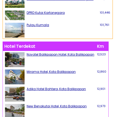
DPRD Kutai Kartanegara
101,446
Pulau Kumala
101,761
Hotel Terdekat
Km
Novotel Balikpapan Hotel, Kota Balikpapan
12,523
Mirama Hotel, Kota Balikpapan
12,860
Adika Hotel Bahtera, Kota Balikpapan
12,901
New Benakutai Hotel, Kota Balikpapan
12,973