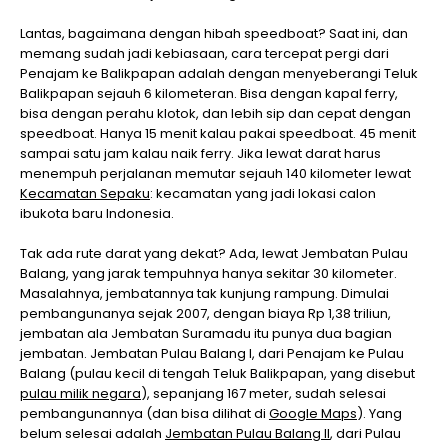
Lantas, bagaimana dengan hibah speedboat? Saat ini, dan
memang sudah jadi kebiasaan, cara tercepat pergi dari
Penajam ke Balikpapan adalah dengan menyeberangi Teluk
Balikpapan sejauh 6 kilometeran. Bisa dengan kapal ferry,
bisa dengan perahu klotok, dan lebih sip dan cepat dengan
speedboat. Hanya 15 menit kalau pakai speedboat. 45 menit
sampai satu jam kalau naik ferry. Jika lewat darat harus
menempuh perjalanan memutar sejauh 140 kilometer lewat
Kecamatan Sepaku
: kecamatan yang jadi lokasi calon
ibukota baru Indonesia.
Tak ada rute darat yang dekat? Ada, lewat Jembatan Pulau
Balang, yang jarak tempuhnya hanya sekitar 30 kilometer.
Masalahnya, jembatannya tak kunjung rampung. Dimulai
pembangunanya sejak 2007, dengan biaya Rp 1,38 triliun,
jembatan ala Jembatan Suramadu itu punya dua bagian
jembatan. Jembatan Pulau Balang I, dari Penajam ke Pulau
Balang (pulau kecil di tengah Teluk Balikpapan, yang disebut
pulau milik negara
), sepanjang 167 meter, sudah selesai
pembangunannya (dan bisa dilihat di
Google Maps
). Yang
belum selesai adalah
Jembatan Pulau Balang II
, dari Pulau