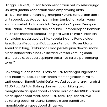
Hingga Juli 2019, urusan hibah kendaraan belum selesai juga.
Uniknya, jumlah kendaraan roda empat yang akan
dihibahkan
bertambah lagi menjadi 40 unit kendaraan dan 1
unit speedboat
. Adapun peminjam tambahan selain yang
sudah disebut di atas adalah Pengadilan Agama Penajam
dan Badan Pertanahan Nasional PPU. Sampai kapan Pemkab
PPU akan menanti persetujuan para wakil rakyat? Entah lah.
Yang jelas, pada awal Juli itu, Kepala Bidang Pengelolaan
Aset Badan Keuangan Kabupaten Penajam Paser Utara
Amrullah bilang, ''Kalau tidak ada persetujuan dewan, maka
hibah kendaraan dinas ke instansi vertikal kemungkinan
ditunda dulu. Jadi, surat pinjam pakainya saja diperpanjang
terus.''
Sekarang sudah beres? Entahlah. Tak terdengar lagi kabar
soal hibah itu. Secuil kabar terakhir tentang hibah itu ya itu
tadi: ucapan Bupati Abdul Gafur Mas'ud saat marah-marah di
RSUD Ratu Aji Putri Botung dan kemudian bilang akan
menghibahkan speedboat kepada para dokter RSUD. Kapan
hibah speedboat terlaksana? Tak tahu. Tapi setidaknya
sekarang sudah diketahui kepada siapa bupati akan
menghibahkan speedboat dinasnya.