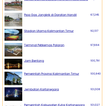
Pipa Gas Jangkrik di Daratan Handil
67,245
Stadion Utama Kalimantan Timur
92,137
Terminal Petikemas Palaran
97,694
Jam Bentong
100,791
Pemerintah Provinsi Kalimantan Timur
100,940
Jembatan Kartanegara
101,008
Pemerintah Kabupaten Kutai Kartanegara
101,027