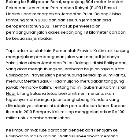
Balang ke Balikpapan Barat, sepanjang 804 meter. Menteri
Pekerjaan Umum dan Perumahan Rakyat (PUPR) Basuki
Hadimuljono menargetkan Jembatan Pulau Balang II bisa
rampung tahun 2020 dan dan seluruh jembatan bisa
beroperasi tahun 2021. Termasuk penyelesaian
pembangunan jalan akses sepanjang 1,8 kilometer dari dan
ke kedua sisi jembatan.
Tapi, ada masalah lain. Pemerintah Provinsi Kaltim tak kunjung
mengerjakan pembangunan jalan yan menjadi jatahnya.
Yakni jalan akses Jembatan Pulau Balang II di sisi Balikpapan,
yang akan menghubungkan jembatan ke jalan raya di Kota
Balikpapan.
Proyek jalan penghubung senilai Rp 80 miliar itu
,
menurut Menteri Basuki Hadimuljono merupakan tanggung
jawab Pemprov Kaltim. Tentang hal ini,
Gubernur Kaltim Isran
Noor
bilang kalau ia tetap berkomitmen menuntaskan
tugasnya membangun jalan penghubung. Kendala yang
dihadapinya selama ini adalah pembebasan lahan. Karena
itu pada 2019 Pemprov Kaltim siap menggelontorkan Rp 100
miliar untuk pembebasan lahan.
Kesimpulannya: rute darat dan pendek dari Penajam ke
Balikpapan masih impian. Walhasil speedboat memang