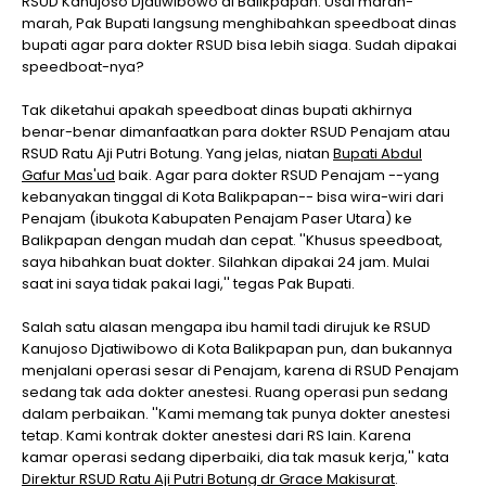
RSUD Kanujoso Djatiwibowo di Balikpapan. Usai marah-
marah, Pak Bupati langsung menghibahkan speedboat dinas
bupati agar para dokter RSUD bisa lebih siaga. Sudah dipakai
speedboat-nya?
Tak diketahui apakah speedboat dinas bupati akhirnya
benar-benar dimanfaatkan para dokter RSUD Penajam atau
RSUD Ratu Aji Putri Botung. Yang jelas, niatan
Bupati Abdul
Gafur Mas'ud
baik. Agar para dokter RSUD Penajam --yang
kebanyakan tinggal di Kota Balikpapan-- bisa wira-wiri dari
Penajam (ibukota Kabupaten Penajam Paser Utara) ke
Balikpapan dengan mudah dan cepat. ''Khusus speedboat,
saya hibahkan buat dokter. Silahkan dipakai 24 jam. Mulai
saat ini saya tidak pakai lagi,'' tegas Pak Bupati.
Salah satu alasan mengapa ibu hamil tadi dirujuk ke RSUD
Kanujoso Djatiwibowo di Kota Balikpapan pun, dan bukannya
menjalani operasi sesar di Penajam, karena di RSUD Penajam
sedang tak ada dokter anestesi. Ruang operasi pun sedang
dalam perbaikan. ''Kami memang tak punya dokter anestesi
tetap. Kami kontrak dokter anestesi dari RS lain. Karena
kamar operasi sedang diperbaiki, dia tak masuk kerja,'' kata
Direktur RSUD Ratu Aji Putri Botung dr Grace Makisurat
.