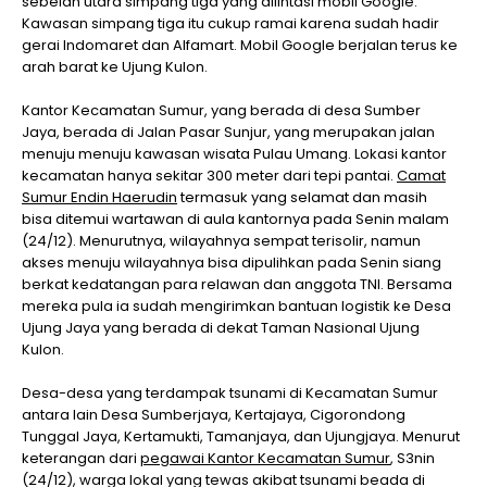
sebelah utara simpang tiga yang dilintasi mobil Google.
Kawasan simpang tiga itu cukup ramai karena sudah hadir
gerai Indomaret dan Alfamart. Mobil Google berjalan terus ke
arah barat ke Ujung Kulon.
Kantor Kecamatan Sumur, yang berada di desa Sumber
Jaya, berada di Jalan Pasar Sunjur, yang merupakan jalan
menuju menuju kawasan wisata Pulau Umang. Lokasi kantor
kecamatan hanya sekitar 300 meter dari tepi pantai.
Camat
Sumur Endin Haerudin
termasuk yang selamat dan masih
bisa ditemui wartawan di aula kantornya pada Senin malam
(24/12). Menurutnya, wilayahnya sempat terisolir, namun
akses menuju wilayahnya bisa dipulihkan pada Senin siang
berkat kedatangan para relawan dan anggota TNI. Bersama
mereka pula ia sudah mengirimkan bantuan logistik ke Desa
Ujung Jaya yang berada di dekat Taman Nasional Ujung
Kulon.
Desa-desa yang terdampak tsunami di Kecamatan Sumur
antara lain Desa Sumberjaya, Kertajaya, Cigorondong
Tunggal Jaya, Kertamukti, Tamanjaya, dan Ujungjaya. Menurut
keterangan dari
pegawai Kantor Kecamatan Sumur
, S3nin
(24/12), warga lokal yang tewas akibat tsunami beada di