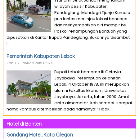
Tsunami Selat Sunda menghantam
wilayah pesisir Kabupaten
Pandeglang. Mendagri Tjahjo Kumolo
pun lantas meninjau lokasi bencana
dan menyempatkan diri mampir ke
Posko Penampungan Bantuan yang
dipusatkan di Kantor Bupati Pandeglang. Bukannya disambut
l...
Pemerintah Kabupaten Lebak
Rabu, 2 Januari 2019 17:07:00
Bupati Lebak bernama Iti Octavia
Jayabaya. Perempuan kelahiran
Lebak, 4 Oktober 1978, ini merupakan
alumni Fakultas Ekonomi Universitas
Jayabaya, Jakarta, tahun 2000. Amat
cinta almamater-kah sampai-sampai
nama kampus ditempelkan pada namanya? Tidak ...
Hotel di Banten
Gondang Hotel, Kota Cilegon