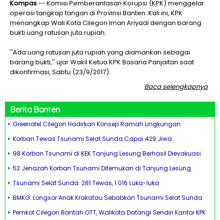
Kompas
-- Komisi Pemberantasan Korupsi (KPK) menggelar
operasi tangkap tangan di Provinsi Banten. Kali ini, KPK
menangkap Wali Kota Cilegon Iman Ariyadi dengan barang
bukti uang ratusan juta rupiah.
''Ada uang ratusan juta rupiah yang diamankan sebagai
barang bukti,'' ujar Wakil Ketua KPK Basaria Panjaitan saat
dikonfirmasi, Sabtu (23/9/2017).
Baca selengkapnya
Berita
Banten
Greenotel Cilegon Hadirkan Konsep Ramah Lingkungan
Korban Tewas Tsunami Selat Sunda Capai 429 Jiwa
98 Korban Tsunami di KEK Tanjung Lesung Berhasil Dievakuasi
52 Jenazah Korban Tsunami Ditemukan di Tanjung Lesung
Tsunami Selat Sunda: 281 Tewas, 1.016 Luka-luka
BMKG: Longsor Anak Krakatau Sebabkan Tsunami Selat Sunda
Pemkot Cilegon Bantah OTT, Walikota Datangi Sendiri Kantor KPK