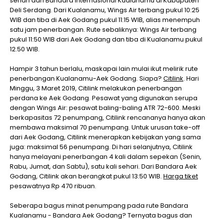
sehari dari Bandara Internasional Kualanamu di Kabupaten
Deli Serdang. Dari Kualanamu, Wings Air terbang pukul 10:25
WIB dan tiba di Aek Godang pukul 11:15 WIB, alias menempuh
satu jam penerbangan. Rute sebaliknya: Wings Air terbang
pukul 11:50 WIB dari Aek Godang dan tiba di Kualanamu pukul
12.50 WIB.
Hampir 3 tahun berlalu, maskapai lain mulai ikut melirik rute
penerbangan Kualanamu-Aek Godang. Siapa?
Citilink
. Hari
Minggu, 3 Maret 2019, Citilink melakukan penerbangan
perdana ke Aek Godang. Pesawat yang digunakan serupa
dengan Wings Air: pesawat baling-baling ATR 72-600. Meski
berkapasitas 72 penumpang, Citilink rencananya hanya akan
membawa maksimal 70 penumpang. Untuk urusan take-off
dari Aek Godang, Citilink menerapkan kebijakan yang sama
juga: maksimal 56 penumpang. Di hari selanjutnya, Citilink
hanya melayani penerbangan 4 kali dalam sepekan (Senin,
Rabu, Jumat, dan Sabtu), satu kali sehari. Dari Bandara Aek
Godang, Citilink akan berangkat pukul 13:50 WIB.
Harga tiket
pesawatnya Rp 470 ribuan.
Seberapa bagus minat penumpang pada rute Bandara
Kualanamu - Bandara Aek Godang? Ternyata bagus dan