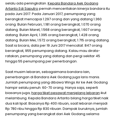
selalu ada peningkatan.
Kepala Bandara Aek Godang
Artanto Edi Saputro
pernah menceritakan kinerja bandara itu
pada Juni 2017. Pada Januari 2017, penumpang yang
berangkat mencapai 1.297 orang dan yang datang 1.360
orang. Bulan Februari, 1.181 orang berangkat, 1.070 orang
datang. Bulan Maret, 1.568 orang berangkat, 1.607 orang
datang. Bulan April, 1.395 orang berangkat, 1.428 orang
datang. Bulan Mei, 1.572 orang berangkat, 1.715 orang datang.
Saat ia bicara, data per 19 Juni 2017 mencatat: 847 orang
berangkat, 955 penumpang datang. Kalau mau dirata-
ratakan, penumpang yang datang dan pergi sekitar 45
hingga 55 penumpang per penerbangan.
Saat musim lebaran, sebagaimana bandara lain,
penerbangan di Bandara Aek Godang juga laris manis.
Jumlah penumpang yang dibawa Wings Air ke Aek Godang
hampir selalu penuh: 60-70 orang. Hanya saja, seperti
biasanya juga,
harga tiket pesawat menjelang lebaran
ikut
melambung. Kepala Bandara Artanto bilang harga tiket naik
dua kali lipat. Biasanya Rp 400 ribuan, saat lebaran menjadi
Rp 780 ribu hingga Rp 830 ribuan. Dampak buruknya, jumlah
penumpang yang berangkat dari Aek Godang selama