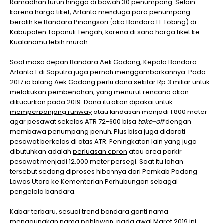
Ramadhan turun hingga di bawah 30 penumpang. Selain
karena harga tiket, Artanto menduga para penumpang
beralih ke Bandara Pinangsori (aka Bandara FL Tobing) di
Kabupaten Tapanuli Tengah, karena di sana harga tiket ke
Kualanamu lebih murah.
Soal masa depan Bandara Aek Godang, Kepala Bandara
Artanto Edi Saputra juga pernah menggambarkannya. Pada
2017 ia bilang Aek Godang perlu dana sekitar Rp 3 miliar untuk
melakukan pembenahan, yang menurut rencana akan
dikucurkan pada 2019. Dana itu akan dipakai untuk
memperpanjang runway
atau landasan menjadi 1.800 meter
agar pesawat sekelas ATR 72-600 bisa
take-off
dengan
membawa penumpang penuh. Plus bisa juga didarati
pesawat berkelas di atas ATR. Peningkatan lain yang juga
dibutuhkan adalah
perluasan apron
atau area parkir
pesawat menjadi 12.000 meter persegi. Saat itu lahan
tersebut sedang diproses hibahnya dari Pemkab Padang
Lawas Utara ke Kementerian Perhubungan sebagai
pengelola bandara.
Kabar terbaru, sesuai trend bandara ganti nama
menggunakan nama pahlawan, pada awal Maret 2019 ini