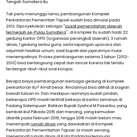
Tengah Sumatera itu.
Tak perlu menunggu lama, pembangunan Komplek
Perkantoran Pemerintah Tapsel sudah bisa dimulai pada
2012. Diproyeksikan sebagai ''
pusat pemerintahan daerah
termegah se-Pulau Sumatera
'', di komplek itu sudah hadir 22
gedung kantor OPD (organisasi perangkat daerah), 3 rumah
dinas, 1 gedung serba guna, serta lapangan upacara dan
sejumlah fasilitas umum, saat bupati dan jajarannya mulai
menempatinya. Proses pembangunan selama 2 tahun (2012-
2013) bisa berlangsung cepat dan lancar karena tak terlalu
terdengar ribut-ribut soal korupsi.
Berapa biaya pembangunan berbagai gedung di komplek
perkantoran itu? Amat besar. Rinciannya bisa dilihat di bagian
bawah tulisan ini. Dan meskipun resminya sudah pindah,
beberapa OPD masih terlihat bekerja di kantor lamanya di
Padang Sidempuan. Bahkan Bupati Syahrul M Pasaribu, yang
kembali ikut Pilkada 2015 dan menang, yang kemudian
dilantik pada Februari 2016, hingga 2016 masih belum mau
menempati
rumah dinas
yang disediakan di Komplek
Perkantoran Pemerintahan Tapsel. Ia masih senang
menempati rumah dinas di Kota Padangsidempuan.