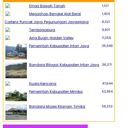
Emas Bawah Tanah
1,137
Megashop, Bengkel Alat Berat
1,434
Cartenz, Puncak Jaya, Pegunungan Jayawijaya
8,321
Tembagapura
9,901
Aing Bugin, Hidden Valley
11,256
Pemerintah Kabupaten Intan Jaya
35,946
Bandara Bilogai, Kabupaten Intan Jaya
36,371
Kuala Kencana
47,644
Pemerintah Kabupaten Mimika
52,954
Bandara Mozes Kilangin, Timika
58,332