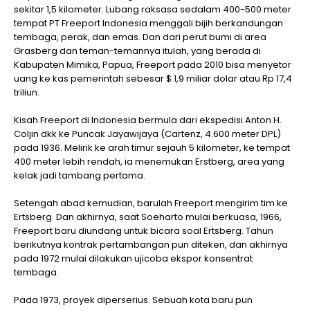
sekitar 1,5 kilometer. Lubang raksasa sedalam 400-500 meter
tempat PT Freeport Indonesia menggali bijih berkandungan
tembaga, perak, dan emas. Dan dari perut bumi di area
Grasberg dan teman-temannya itulah, yang berada di
Kabupaten Mimika, Papua, Freeport pada 2010 bisa menyetor
uang ke kas pemerintah sebesar $ 1,9 miliar dolar atau Rp 17,4
triliun.
Kisah Freeport di Indonesia bermula dari ekspedisi Anton H.
Coljin dkk ke Puncak Jayawijaya (Cartenz, 4.600 meter DPL)
pada 1936. Melirik ke arah timur sejauh 5 kilometer, ke tempat
400 meter lebih rendah, ia menemukan Erstberg, area yang
kelak jadi tambang pertama.
Setengah abad kemudian, barulah Freeport mengirim tim ke
Ertsberg. Dan akhirnya, saat Soeharto mulai berkuasa, 1966,
Freeport baru diundang untuk bicara soal Ertsberg. Tahun
berikutnya kontrak pertambangan pun diteken, dan akhirnya
pada 1972 mulai dilakukan ujicoba ekspor konsentrat
tembaga.
Pada 1973, proyek diperserius. Sebuah kota baru pun