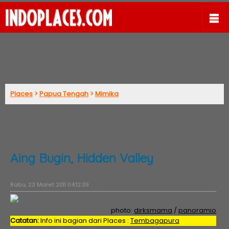
Places
>
Papua Tengah
>
Mimika
Aing Bugin, Hidden Valley
Rabu, 23 Maret 2011 04:12:39
photo:
dirksmama
/
panoramio
Catatan:
Info ini bagian dari Places :
Tembagapura