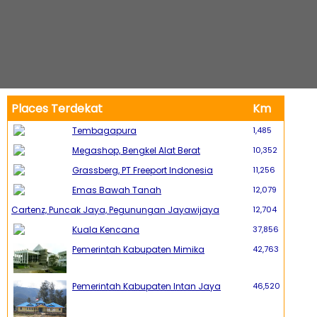
Places Terdekat
Km
Tembagapura
1,485
Megashop, Bengkel Alat Berat
10,352
Grassberg, PT Freeport Indonesia
11,256
Emas Bawah Tanah
12,079
Cartenz, Puncak Jaya, Pegunungan Jayawijaya
12,704
Kuala Kencana
37,856
Pemerintah Kabupaten Mimika
42,763
Pemerintah Kabupaten Intan Jaya
46,520