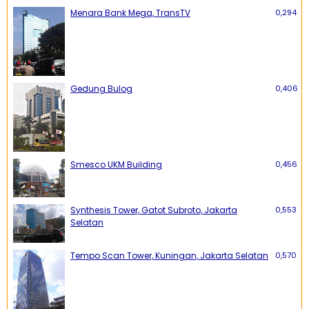
Menara Bank Mega, TransTV
0,294
Gedung Bulog
0,406
Smesco UKM Building
0,456
Synthesis Tower, Gatot Subroto, Jakarta
0,553
Selatan
Tempo Scan Tower, Kuningan, Jakarta Selatan
0,570