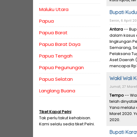
Maluku Utara
Bupati Kudu
Papua
Senin, 6 April 2
Antara
-- Bup
Papua Barat
dalam kasus d
lingkungan P
Papua Barat Daya
Semarang, Se
Pelaksana Tu
Papua Tengah
Aset Daerah 
mencapai Rp7
Papua Pegunungan
Wakil Wali 
Papua Selatan
Jumat, 27 Maret 
Langlang Buana
Tempo
-- Wa
telah dinyata
Yana melalui
Tiket Kapal Pelni
Maret 2020. Y
Tak perlu takut kehabisan.
2020.
Kami selalu sedia tiket Pelni.
Bupati Kara