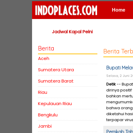
Home
Places
Jadwal Kapal Pelni
Berita
Berita Ter
Aceh
Bupati Melaw
Sumatera Utara
Selasa, 2 Juni 
Sumatera Barat
Detik
-- Bupat
dirinya positi
Riau
bahkan mertu
mengumumkan
Kepulauan Riau
bahwa orang y
diketahui has
Bengkulu
terpapar viru
Jambi
Pemkab Taba