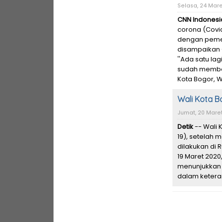
Selasa, 24 Mare
CNN Indonesi
corona (Covid
dengan pemeri
disampaikan 
''Ada satu lag
sudah memberi
Kota Bogor, W
Wali Kota B
Jumat, 20 Maret
Detik
-- Wali K
19), setelah 
dilakukan di 
19 Maret 2020
menunjukkan p
dalam ketera