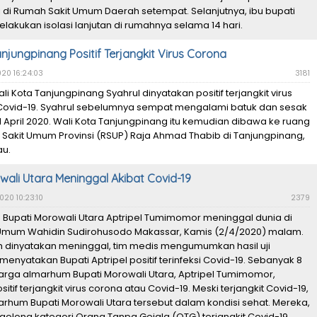
ri di Rumah Sakit Umum Daerah setempat. Selanjutnya, ibu bupati
lakukan isolasi lanjutan di rumahnya selama 14 hari.
njungpinang Positif Terjangkit Virus Corona
020 16:24:03
3181
li Kota Tanjungpinang Syahrul dinyatakan positif terjangkit virus
Covid-19. Syahrul sebelumnya sempat mengalami batuk dan sesak
 April 2020. Wali Kota Tanjungpinang itu kemudian dibawa ke ruang
 Sakit Umum Provinsi (RSUP) Raja Ahmad Thabib di Tanjungpinang,
au.
wali Utara Meninggal Akibat Covid-19
020 10:23:10
2379
 Bupati Morowali Utara Aptripel Tumimomor meninggal dunia di
Umum Wahidin Sudirohusodo Makassar, Kamis (2/4/2020) malam.
ah dinyatakan meninggal, tim medis mengumumkan hasil uji
menyatakan Bupati Aptripel positif terinfeksi Covid-19. Sebanyak 8
arga almarhum Bupati Morowali Utara, Aptripel Tumimomor,
itif terjangkit virus corona atau Covid-19. Meski terjangkit Covid-19,
rhum Bupati Morowali Utara tersebut dalam kondisi sehat. Mereka,
ergolong kategori Orang Tanpa Gejala (OTG) terjangkit Covid-19.