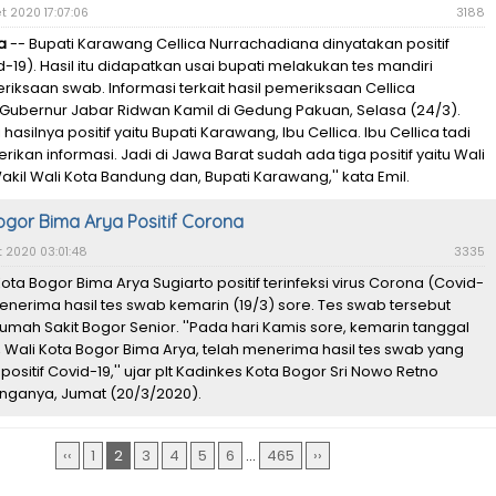
t 2020 17:07:06
3188
a
-- Bupati Karawang Cellica Nurrachadiana dinyatakan positif
-19). Hasil itu didapatkan usai bupati melakukan tes mandiri
ksaan swab. Informasi terkait hasil pemeriksaan Cellica
Gubernur Jabar Ridwan Kamil di Gedung Pakuan, Selasa (24/3).
i hasilnya positif yaitu Bupati Karawang, Ibu Cellica. Ibu Cellica tadi
kan informasi. Jadi di Jawa Barat sudah ada tiga positif yaitu Wali
akil Wali Kota Bandung dan, Bupati Karawang,'' kata Emil.
ogor Bima Arya Positif Corona
 2020 03:01:48
3335
ota Bogor Bima Arya Sugiarto positif terinfeksi virus Corona (Covid-
menerima hasil tes swab kemarin (19/3) sore. Tes swab tersebut
Rumah Sakit Bogor Senior. ''Pada hari Kamis sore, kemarin tanggal
, Wali Kota Bogor Bima Arya, telah menerima hasil tes swab yang
ositif Covid-19,'' ujar plt Kadinkes Kota Bogor Sri Nowo Retno
nganya, Jumat (20/3/2020).
‹‹
1
2
3
4
5
6
...
465
››