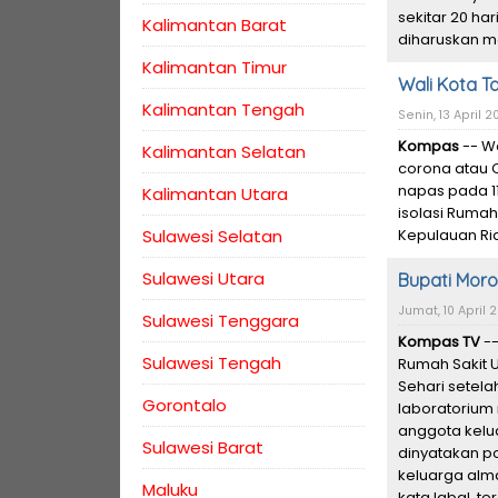
sekitar 20 ha
Kalimantan Barat
diharuskan me
Kalimantan Timur
Wali Kota Ta
Kalimantan Tengah
Senin, 13 April 2
Kompas
-- Wa
Kalimantan Selatan
corona atau 
napas pada 11
Kalimantan Utara
isolasi Rumah
Sulawesi Selatan
Kepulauan Ri
Sulawesi Utara
Bupati Moro
Jumat, 10 April 2
Sulawesi Tenggara
Kompas TV
--
Sulawesi Tengah
Rumah Sakit 
Sehari setel
Gorontalo
laboratorium 
anggota kelu
Sulawesi Barat
dinyatakan pos
keluarga alma
Maluku
kata Iqbal, t