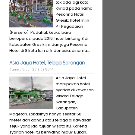
tak ada lagi kata
Kyriad pada nama
Pesonna Hotel
Gresik: hotel milik
PT Pegadaian
(Persero). Padahal, ketika baru
beroperasi pada 2016, hotel bintang 3 di
Kabupaten Gresik ini, dan juga Pesonna
Hotel di 8 kota lain di Indonesia, dinama...
Asia Jaya Hotel, Telaga Sarangan
Kamis, 18 Juli 2019 09:58:14
Asia Jaya Hotel
merupakan hotel
syariah di kawasan
wisata Telaga
Sarangan,
Kabupaten
Magetan. Lokasinya hanya sekitar 50
meter dari danau atau telaga di kawasan
sejuk yang jadi tujuan wisata itu. Karena
syariah hotel itu berwarna hijau? Bukan.