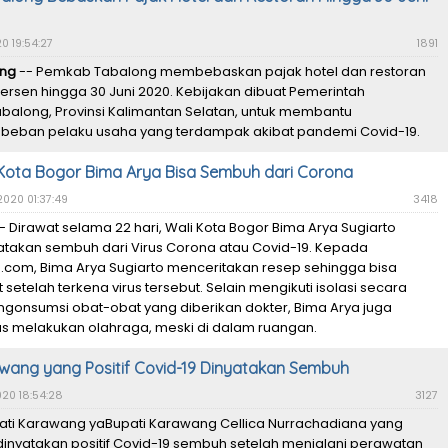
0 19:54:27
1891
ong
-- Pemkab Tabalong membebaskan pajak hotel dan restoran
ersen hingga 30 Juni 2020. Kebijakan dibuat Pemerintah
balong, Provinsi Kalimantan Selatan, untuk membantu
beban pelaku usaha yang terdampak akibat pandemi Covid-19.
Kota Bogor Bima Arya Bisa Sembuh dari Corona
2020 01:37:49
3418
- Dirawat selama 22 hari, Wali Kota Bogor Bima Arya Sugiarto
yatakan sembuh dari Virus Corona atau Covid-19. Kepada
e.com, Bima Arya Sugiarto menceritakan resep sehingga bisa
 setelah terkena virus tersebut. Selain mengikuti isolasi secara
ngonsumsi obat-obat yang diberikan dokter, Bima Arya juga
s melakukan olahraga, meski di dalam ruangan.
wang yang Positif Covid-19 Dinyatakan Sembuh
020 18:54:28
3127
ati Karawang yaBupati Karawang Cellica Nurrachadiana yang
inyatakan positif Covid-19 sembuh setelah menjalani perawatan