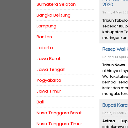
Sumatera Selatan
2020
Senin, 4 Mei 202
Bangka Belitung
Tribun Tabal
Lampung
sebesar 100 p
Kabupaten Ta
Banten
meringankan 
Jakarta
Resep Wali 
Selasa, 14 April 
Jawa Barat
Tribun News
-
Jawa Tengah
akhirnya din
Wartakotaliv
Yogyakarta
kembali sehat
ketat dan me
Jawa Timur
mengaku teru
Bali
Bupati Kara
Nusa Tenggara Barat
Senin, 13 April 2
Antara
-- Bup
Nusa Tenggara Timur
sebelumnya d