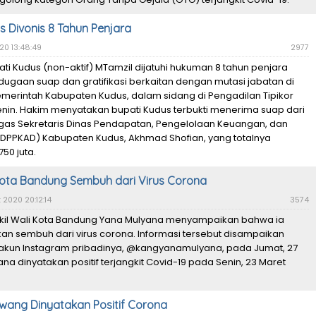
s Divonis 8 Tahun Penjara
020 13:48:49
2977
ati Kudus (non-aktif) MTamzil dijatuhi hukuman 8 tahun penjara
ugaan suap dan gratifikasi berkaitan dengan mutasi jabatan di
emerintah Kabupaten Kudus, dalam sidang di Pengadilan Tipikor
nin. Hakim menyatakan bupati Kudus terbukti menerima suap dari
gas Sekretaris Dinas Pendapatan, Pengelolaan Keuangan, dan
(DPPKAD) Kabupaten Kudus, Akhmad Shofian, yang totalnya
50 juta.
Kota Bandung Sembuh dari Virus Corona
2020 20:12:14
3574
kil Wali Kota Bandung Yana Mulyana menyampaikan bahwa ia
kan sembuh dari virus corona. Informasi tersebut disampaikan
 akun Instagram pribadinya, @kangyanamulyana, pada Jumat, 27
ana dinyatakan positif terjangkit Covid-19 pada Senin, 23 Maret
wang Dinyatakan Positif Corona