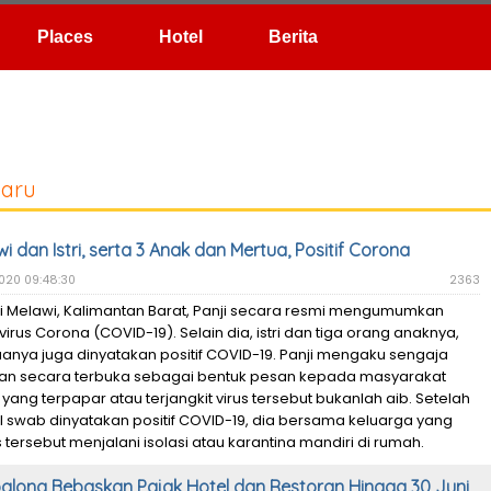
Hotel
Berita
baru
i dan Istri, serta 3 Anak dan Mertua, Positif Corona
2020 09:48:30
2363
i Melawi, Kalimantan Barat, Panji secara resmi mengumumkan
f virus Corona (COVID-19). Selain dia, istri dan tiga orang anaknya,
anya juga dinyatakan positif COVID-19. Panji mengaku sengaja
 secara terbuka sebagai bentuk pesan kepada masyarakat
ang terpapar atau terjangkit virus tersebut bukanlah aib. Setelah
il swab dinyatakan positif COVID-19, dia bersama keluarga yang
s tersebut menjalani isolasi atau karantina mandiri di rumah.
long Bebaskan Pajak Hotel dan Restoran Hingga 30 Juni