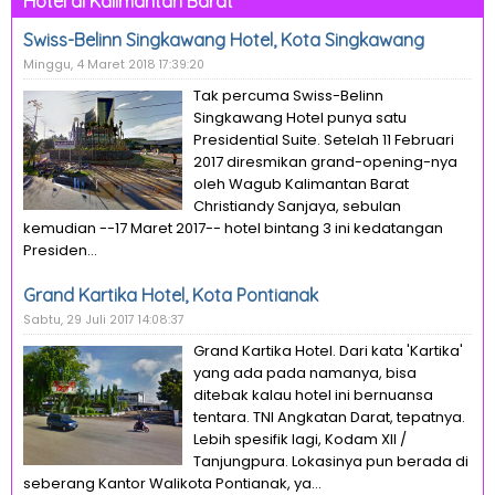
Hotel di Kalimantan Barat
Swiss-Belinn Singkawang Hotel, Kota Singkawang
Minggu, 4 Maret 2018 17:39:20
Tak percuma Swiss-Belinn
Singkawang Hotel punya satu
Presidential Suite. Setelah 11 Februari
2017 diresmikan grand-opening-nya
oleh Wagub Kalimantan Barat
Christiandy Sanjaya, sebulan
kemudian --17 Maret 2017-- hotel bintang 3 ini kedatangan
Presiden...
Grand Kartika Hotel, Kota Pontianak
Sabtu, 29 Juli 2017 14:08:37
Grand Kartika Hotel. Dari kata 'Kartika'
yang ada pada namanya, bisa
ditebak kalau hotel ini bernuansa
tentara. TNI Angkatan Darat, tepatnya.
Lebih spesifik lagi, Kodam XII /
Tanjungpura. Lokasinya pun berada di
seberang Kantor Walikota Pontianak, ya...