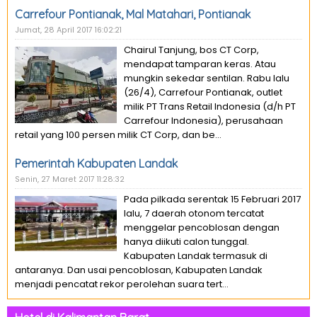
Carrefour Pontianak, Mal Matahari, Pontianak
Jumat, 28 April 2017 16:02:21
Chairul Tanjung, bos CT Corp,
mendapat tamparan keras. Atau
mungkin sekedar sentilan. Rabu lalu
(26/4), Carrefour Pontianak, outlet
milik PT Trans Retail Indonesia (d/h PT
Carrefour Indonesia), perusahaan
retail yang 100 persen milik CT Corp, dan be...
Pemerintah Kabupaten Landak
Senin, 27 Maret 2017 11:28:32
Pada pilkada serentak 15 Februari 2017
lalu, 7 daerah otonom tercatat
menggelar pencoblosan dengan
hanya diikuti calon tunggal.
Kabupaten Landak termasuk di
antaranya. Dan usai pencoblosan, Kabupaten Landak
menjadi pencatat rekor perolehan suara tert...