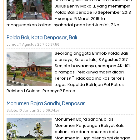
Julius Benny Mokalu, yang memimpin
Polda Bali periode 16 September 2013
- sampai 5 Maret 2015. Ia
mengucapkan kalimat syahadat pada hari Jum'at, 7 No...
Polda Bali, Kota Denpasar, Bali
Jumat, 11 Agustus 2017 00:27:56
Seorang anggota Brimob Polda Bali
dianiaya, Selasa lalu, 8 Agustus 2017.
Senjata bawaannya, senapan AK-101,
dirampas. Pelakunya masih dicari.
Teroris? ''Tidak ada indikasi teroris,''
tegas Kapolda Bali Irjen Pol Petrus
Reinhard Golose. Percaya? Perca...
Monumen Bajra Sandhi, Denpasar
Sabtu, 10 Januari 2015 09:34:57
Monumen Bajra Sandhi, alias
Monumen Perjuangan Rakyat Bali,
bukan sekedar monumen batu.
Monumen ini juga dilengkapi dengan