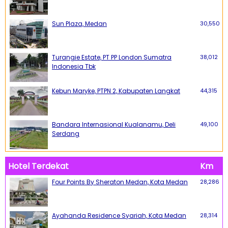
Sun Plaza, Medan
30,550
Turangie Estate, PT PP London Sumatra
38,012
Indonesia Tbk
Kebun Maryke, PTPN 2, Kabupaten Langkat
44,315
Bandara Internasional Kualanamu, Deli
49,100
Serdang
Hotel Terdekat
Km
Four Points By Sheraton Medan, Kota Medan
28,286
Ayahanda Residence Syariah, Kota Medan
28,314