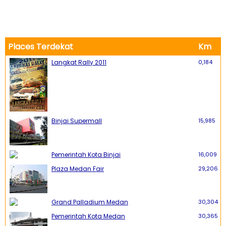
Places Terdekat
Km
Langkat Rally 2011
0,184
Binjai Supermall
15,985
Pemerintah Kota Binjai
16,009
Plaza Medan Fair
29,206
Grand Palladium Medan
30,304
Pemerintah Kota Medan
30,365