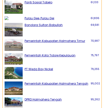
Panti Sosial Tobelo
61,133
Pulau Gee, Pulau Gei
61,836
Bandara Sultan Babullah
69,581
Pemerintah Kabupaten Halmahera Timur
70,987
Pemerintah Kota Tidore Kepulauan
75,797
PT Weda Bay Nickel
79,255
Pemerintah Kabupaten Halmahera Tengah
95,002
DPRD Halmahera Tengah
95,262