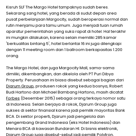
Kisruh SLF The Margo Hotel tampaknya sudah beres.
Sekarang sang hotel, yang berada di sudut depan area
pusat perbelanjaan Margocity, sudah beroperasi normal dan
rutin menjamu para tamu umum. Juga menjadi tuan rumah
aparatur pemerintahan yang suka rapat di hotel. Hal terakhir
ini mungkin dilakukan, karena selain memiliki 285 kamar
'berkualitas bintang 5', hotel berlantai 16 ini juga dilengkapi
dengan 11 meeting room dan 1 ballroom berkapasitas 1.200
orang.
The Margo Hotel, dan juga Margocity Mall, sama-sama
dimiliki, dikembangkan, dan dikelola oleh PT Puri Dibya
Property. Perusahaan ini biasa disebut sebagai bagian dari
Djarum Group
, produsen rokok yang kedua bosnya, Robert
Budi Hartono dan Michael Bambang Hartono, masih dicatat
Forbes
(Desember 2015) sebagai orang terkaya nomor satu
di Indonesia. Selain berjaya di rokok, Djarum Group juga
sukses di sektor finansial karena jadi pemilik mayoritas Bank
BCA. Di sektor properti, Djarum jadi pengelola dan
pengembang Grand Indonesia (eks Hotel Indonesia) dan
Menara BCA di kawasan Bundaran HI. Di bisnis elektronik,
Djarum Group juga disebut-sebut jadi pemilik Polytron,