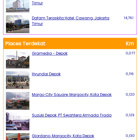
Timur
Dafam Teraskita Hotel, Cawang, Jakarta
14,761
Timur
Places Terdekat
Km
Gramedia - Depok
0,077
Hyundai Depok
0,116
Margo City Square, Margocity, Kota Depok
0,120
Suzuki Depok, PT Sejahtera Armada Trada
0,129
Giordano, Margocity, Kota Depok
0,130