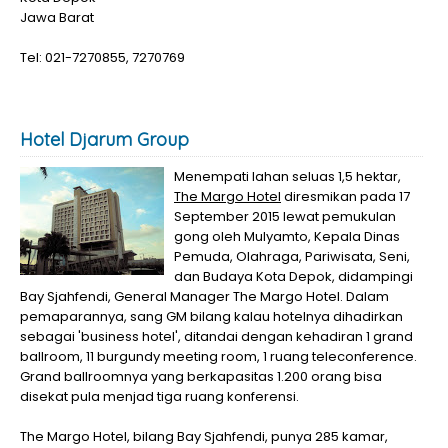
Jawa Barat
Tel: 021-7270855, 7270769
Hotel Djarum Group
Menempati lahan seluas 1,5 hektar,
The Margo Hotel
diresmikan pada 17
September 2015 lewat pemukulan
gong oleh Mulyamto, Kepala Dinas
Pemuda, Olahraga, Pariwisata, Seni,
dan Budaya Kota Depok, didampingi
Bay Sjahfendi, General Manager The Margo Hotel. Dalam
pemaparannya, sang GM bilang kalau hotelnya dihadirkan
sebagai 'business hotel', ditandai dengan kehadiran 1 grand
ballroom, 11 burgundy meeting room, 1 ruang teleconference.
Grand ballroomnya yang berkapasitas 1.200 orang bisa
disekat pula menjad tiga ruang konferensi.
The Margo Hotel, bilang Bay Sjahfendi, punya 285 kamar,