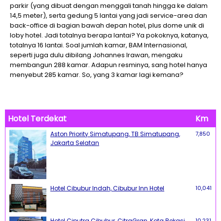
parkir (yang dibuat dengan menggali tanah hingga ke dalam
14,5 meter), serta gedung 5 lantai yang jadi service-area dan
back-office di bagian bawah depan hotel, plus dome unik di
loby hotel. Jadi totalnya berapa lantai? Ya pokoknya, katanya,
totalnya 16 lantai. Soal jumlah kamar, BAM Internasional,
seperti juga dulu dibilang Johannes Irawan, mengaku
membangun 288 kamar. Adapun resminya, sang hotel hanya
menyebut 285 kamar. So, yang 3 kamar lagi kemana?
Hotel Terdekat
Km
Aston Priority Simatupang, TB Simatupang,
7,850
Jakarta Selatan
Hotel Cibubur Indah, Cibubur Inn Hotel
10,041
Hotel Ciputra Cibubur, CitraGran, Kota Bekasi
10,231