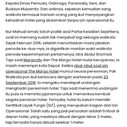
Kepala Dinas Pemuda, Olahraga, Pariwisata, Seni, dan
Budaya Mulyamto. Dan uniknya, sepekan kemudian sang
walikota termasuk barisan orang yang ikut menyayangkan
kehadiran hotel yang diresmikan tanpa izin operasional itu.
Nur Mahudi Ismail, tokoh politik asal Partai Keadilan Sejahtera,
saat ini memang sudah tak menjabat lagi sebagai walikota.
Sejak Februari 2016, setelah menuntaskan masa jabatan
periode ke-dua-nya, ia digantikan mantan wakil walikota
periode kepemimpinan pertamanya, Idris Abdul Shomad.
Tapi saat
Margocity
dan The Margo Hotel mulai beroperasi, ia
masih memimpin kota Depok. Ketika
ribut-ribut soal izin
operasonal The Margo Hotel
muncul seusai peresmian, Pak
Walikota pun ikut berbicara dengan wartawan pada
23
September 2016
. Ia mengaku mendapat undangan
menghadiri peresmian hotel. Tapi saat menerima undangan
itu pula ia meminta jajarannya untuk memeriksa kembali
segala perizinan hotel. Ternyata, hotel itu belum memiliki
Sertifikat Layak Fungsi (SLF), yang merupakan bagian dari Izin
Operasional. Salah satu yang jadi persoalan adalah trotoal di
depan hotel, yang mestinya dibuat dengan lebar 2 meter,
tapi ternyata hanya dibuat selebar 1 meter.