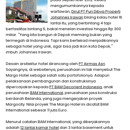
mengumumkannya kepada
wartawan,
Dirut PT Puri Dibya Properti
Johannes Irawan
bilang kalau hotel 16
lantai itu, yang berbintang 4 tapi
berfasilitas bintang 5, bakal menelan investasi hingga Rp 300
miliar. ''Yang kita bangun di Depok memang bukan yang
termegah di Indonesia. Tapi kami bertekad menjadikannya
sebagai hotel yang unik, agar bisa jadi ikon kota Depok,''
imbuh Johannes Irawan.
Desain arsitektur hotel dirancang oleh
PT Airmas Asri
.
Sayangnya, di websitenya, perusahaan ini tak menyebut The
Margo Hotel sebagai salah satu portofolionya. Adapun
pelaksanaan pembangunan dan konstruksinya
dipercayakan kepada
PT BAM Decorient Indonesia
, anak
perusahaan
BAM International
, perusahaan jasa konstruksi
berdarah Belanda, yang juga mengerjakan proyek
Margocity. Nilai proyek The Margo Hotel ini dicatat BAM
International sebesar 11 juta Euro.
Menurut catatan BAM International, yang dikerjakannya
adalah
12 lantai kamar hotel
dan 3 lantai basement untuk