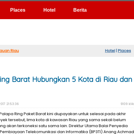
Hotel
Berita
auan Riau
Hotel
|
Places
ing Barat Hubungkan 5 Kota di Riau dan
017 21:53:36
9109 klik
Palapa Ring Paket Barat kini diupayakan untuk selesai pada akhir
oyek tersebut, lima kota di kawasan Riau yang sama sekali belum
ng akan terkoneksi satu sama lain. Direktur Utama Balai Penyedia
 Pembiayaan Telekomunikasi dan Informatika (BP3TI) Anang Achmad