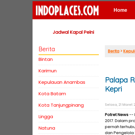
Home
Places
Jadwal Kapal Pelni
Berita
Berita
>
Kepul
Bintan
Karimun
Palapa R
Kepulauan Anambas
Kepri
Kota Batam
Kota Tanjungpinang
Selasa, 21 Maret 2
Potret News
-- 
Lingga
2017. Dalam pr
pernah terhubu
Natuna
dan Pengelola