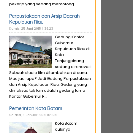
pekerja yang sedang memotong...
Perpustakaan dan Arsip Daerah
Kepulauan Riau
Kamis, 25 Juni 2015 11:36:23
Gedung Kantor
Gubernur
Kepulauan Riau di
Kota
Tanjungpinang
sedang direnovasi.
Sebuah studio film ditambahkan di sana.
Mau jadi apa? Jadi Gedung Perpustakaan
dan Arsip Kepulauan Riau. Gedung yang
dimaksud tak lain adalah gedung lama
Kantor Gubernur R...
Pemerintah Kota Batam
Selasa, 6 Januari 2015 16:15:15
Kota Batam
dulunya