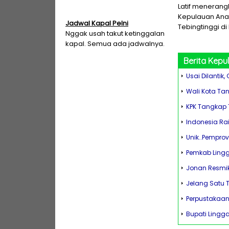
Latif menerang
Kepulauan Anam
Jadwal Kapal Pelni
Tebingtinggi di
Nggak usah takut ketinggalan
kapal. Semua ada jadwalnya.
Berita
Kepu
Usai Dilantik,
Wali Kota Tan
KPK Tangkap 
Indonesia Rai
Unik..Pempro
Pemkab Lingg
Jonan Resmik
Jelang Satu 
Perpustakaan
Bupati Lingg