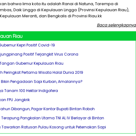
kan bahwa lima kota itu adalah Ranai di Natuna, Tarempa di
bas, Daik Lingga di Kepulauan Lingga (Provinsi Kepulauan Riau),
 Kepulauan Meranti, dan Bengkalis di Provinsi Riau.kk
Baca selengkapnya
lauan Riau
 Gubernur Kepri Positif Covid-19
jungpinang Positif Terjangkit Virus Corona
Tangan Gubernur Kepulauan Riau
h Peringkat Pertama Wisata Halal Dunia 2019
v Bikin Pengadaan Sapi Kurban, Amalannya?
a Tanam 100 Hektar Indigofera
an FPU Jangkrik
Tahun Dibangun, Pagar Kantor Bupati Bintan Roboh
 Terapung Pangkalan Utama TNI AL IV Berlayar di Bintan
a Tawarkan Ratusan Pulau Kosong untuk Peternakan Sapi