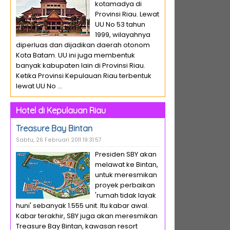
kotamadya di
Provinsi Riau. Lewat
UU No 53 tahun
1999, wilayahnya
diperluas dan dijadikan daerah otonom
Kota Batam. UU ini juga membentuk
banyak kabupaten lain di Provinsi Riau.
Ketika Provinsi Kepulauan Riau terbentuk
lewat UU No ...
Hotel di Kepulauan Riau
Treasure Bay Bintan
Sabtu, 26 Februari 2011 19:31:57
Presiden SBY akan
melawat ke Bintan,
untuk meresmikan
proyek perbaikan
'rumah tidak layak
huni' sebanyak 1.555 unit. Itu kabar awal.
Kabar terakhir, SBY juga akan meresmikan
Treasure Bay Bintan, kawasan resort