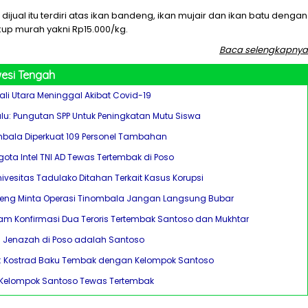
 dijual itu terdiri atas ikan bandeng, ikan mujair dan ikan batu dengan
up murah yakni Rp15.000/kg.
Baca selengkapnya
esi Tengah
ali Utara Meninggal Akibat Covid-19
alu: Pungutan SPP Untuk Peningkatan Mutu Siswa
bala Diperkuat 109 Personel Tambahan
ota Intel TNI AD Tewas Tertembak di Poso
ivesitas Tadulako Ditahan Terkait Kasus Korupsi
teng Minta Operasi Tinombala Jangan Langsung Bubar
m Konfirmasi Dua Teroris Tertembak Santoso dan Mukhtar
an Jenazah di Poso adalah Santoso
: Kostrad Baku Tembak dengan Kelompok Santoso
 Kelompok Santoso Tewas Tertembak