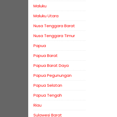
Maluku
Maluku Utara
Nusa Tenggara Barat
Nusa Tenggara Timur
Papua
Papua Barat
Papua Barat Daya
Papua Pegunungan
Papua Selatan
Papua Tengah
Riau
Sulawesi Barat