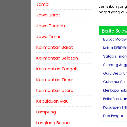
Jambi
Jenis ikan yang
harga yang cuk
Jawa Barat
Jawa Tengah
Berita
Sulaw
Jawa Timur
Bupati Morow
Kalimantan Barat
Ketua DPRD P
Satgas Tinom
Kalimantan Selatan
Seorang Angg
Kalimantan Tengah
Guru Besar Un
Kalimantan Timur
Gubernur Sul
Kalimantan Utara
Menkopolhuka
Polisi Pastik
Kepulauan Riau
Kapuspen TNI
Lampung
Dua Pengikut
Langlang Buana