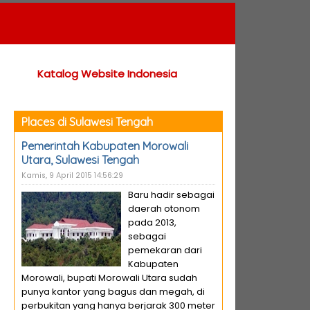
Katalog Website Indonesia
Places di Sulawesi Tengah
Pemerintah Kabupaten Morowali
Utara, Sulawesi Tengah
Kamis, 9 April 2015 14:56:29
Baru hadir sebagai
daerah otonom
pada 2013,
sebagai
pemekaran dari
Kabupaten
Morowali, bupati Morowali Utara sudah
punya kantor yang bagus dan megah, di
perbukitan yang hanya berjarak 300 meter