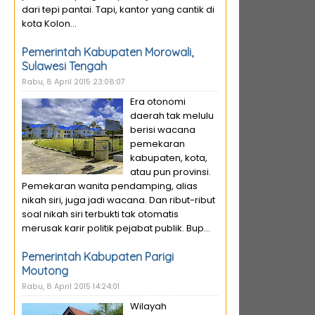
dari tepi pantai. Tapi, kantor yang cantik di
kota Kolon...
Pemerintah Kabupaten Morowali,
Sulawesi Tengah
Rabu, 8 April 2015 23:08:07
Era otonomi
daerah tak melulu
berisi wacana
pemekaran
kabupaten, kota,
atau pun provinsi.
Pemekaran wanita pendamping, alias
nikah siri, juga jadi wacana. Dan ribut-ribut
soal nikah siri terbukti tak otomatis
merusak karir politik pejabat publik. Bup...
Pemerintah Kabupaten Parigi
Moutong
Rabu, 8 April 2015 14:24:01
Wilayah