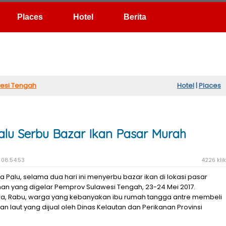
Hotel
Berita
esi Tengah
Hotel
|
Places
lu Serbu Bazar Ikan Pasar Murah
 08:54:53
4226 klik
 Palu, selama dua hari ini menyerbu bazar ikan di lokasi pasar
n yang digelar Pemprov Sulawesi Tengah, 23-24 Mei 2017.
ra, Rabu, warga yang kebanyakan ibu rumah tangga antre membeli
dan laut yang dijual oleh Dinas Kelautan dan Perikanan Provinsi