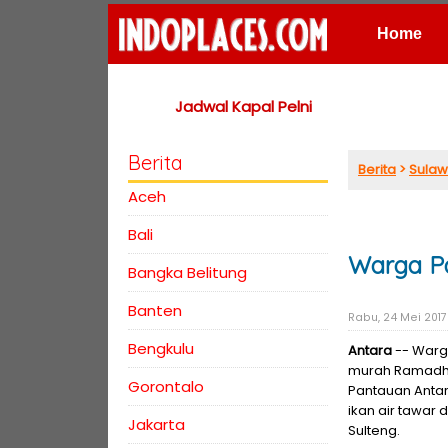
Home
Places
Jadwal Kapal Pelni
Berita
Berita
>
Sulaw
Aceh
Bali
Warga Pa
Bangka Belitung
Banten
Rabu, 24 Mei 2017
Bengkulu
Antara
-- Warga
murah Ramadha
Gorontalo
Pantauan Anta
ikan air tawar 
Jakarta
Sulteng.