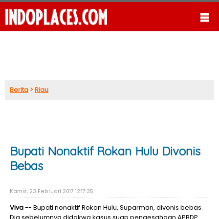
Berita
>
Riau
Bupati Nonaktif Rokan Hulu Divonis
Bebas
Kamis, 23 Februari 2017 12:17:35
Viva
-- Bupati nonaktif Rokan Hulu, Suparman, divonis bebas.
Dia sebelumnya didakwa kasus suap pengesahaan APBDP