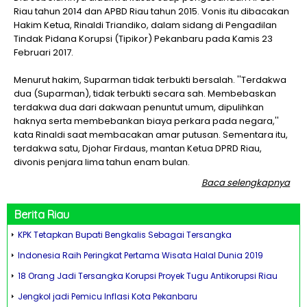
Riau tahun 2014 dan APBD Riau tahun 2015. Vonis itu dibacakan
Hakim Ketua, Rinaldi Triandiko, dalam sidang di Pengadilan
Tindak Pidana Korupsi (Tipikor) Pekanbaru pada Kamis 23
Februari 2017.
Menurut hakim, Suparman tidak terbukti bersalah. ''Terdakwa
dua (Suparman), tidak terbukti secara sah. Membebaskan
terdakwa dua dari dakwaan penuntut umum, dipulihkan
haknya serta membebankan biaya perkara pada negara,''
kata Rinaldi saat membacakan amar putusan. Sementara itu,
terdakwa satu, Djohar Firdaus, mantan Ketua DPRD Riau,
divonis penjara lima tahun enam bulan.
Baca selengkapnya
Berita
Riau
KPK Tetapkan Bupati Bengkalis Sebagai Tersangka
Indonesia Raih Peringkat Pertama Wisata Halal Dunia 2019
18 Orang Jadi Tersangka Korupsi Proyek Tugu Antikorupsi Riau
Jengkol jadi Pemicu Inflasi Kota Pekanbaru