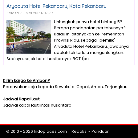
Aryaduta Hotel Pekanbaru, Kota Pekanbaru
Selasa, 30 Mei 2017 17:46:37
Untungkah punya hotel bintang 5?
Berapa pendapatan per tahunnya?
Kalau ini ditanyakan ke Pemerintah
Provinsi Riau, sebagai 'pemilik'
Aryaduta Hotel Pekanbaru, jawabnya
adalah tak terlalu menguntungkan.
Soalnya, sejak hotel hasil proyek BOT (built ...
Kirim kargo ke Ambon?
Percayakan saja kepada Sewukuto. Cepat, Aman, Terjangkau.
Jadwal Kapal Laut
Jadwal kapal laut lintas nusantara
© 2010 - 2026
Indoplaces.com
|
Redaksi
-
Panduan