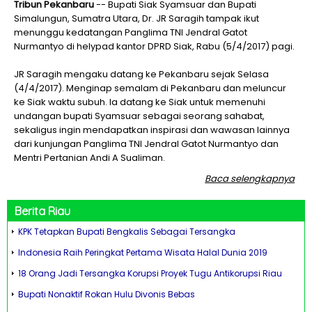
Tribun Pekanbaru
-- Bupati Siak Syamsuar dan Bupati
Simalungun, Sumatra Utara, Dr. JR Saragih tampak ikut
menunggu kedatangan Panglima TNI Jendral Gatot
Nurmantyo di helypad kantor DPRD Siak, Rabu (5/4/2017) pagi.
JR Saragih mengaku datang ke Pekanbaru sejak Selasa
(4/4/2017). Menginap semalam di Pekanbaru dan meluncur
ke Siak waktu subuh. Ia datang ke Siak untuk memenuhi
undangan bupati Syamsuar sebagai seorang sahabat,
sekaligus ingin mendapatkan inspirasi dan wawasan lainnya
dari kunjungan Panglima TNI Jendral Gatot Nurmantyo dan
Mentri Pertanian Andi A Sualiman.
Baca selengkapnya
Berita
Riau
KPK Tetapkan Bupati Bengkalis Sebagai Tersangka
Indonesia Raih Peringkat Pertama Wisata Halal Dunia 2019
18 Orang Jadi Tersangka Korupsi Proyek Tugu Antikorupsi Riau
Bupati Nonaktif Rokan Hulu Divonis Bebas