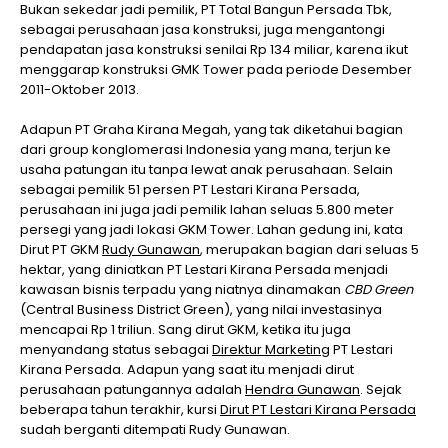
Bukan sekedar jadi pemilik, PT Total Bangun Persada Tbk,
sebagai perusahaan jasa konstruksi, juga mengantongi
pendapatan jasa konstruksi senilai Rp 134 miliar, karena ikut
menggarap konstruksi GMK Tower pada periode Desember
2011-Oktober 2013.
Adapun PT Graha Kirana Megah, yang tak diketahui bagian
dari group konglomerasi Indonesia yang mana, terjun ke
usaha patungan itu tanpa lewat anak perusahaan. Selain
sebagai pemilik 51 persen PT Lestari Kirana Persada,
perusahaan ini juga jadi pemilik lahan seluas 5.800 meter
persegi yang jadi lokasi GKM Tower. Lahan gedung ini, kata
Dirut PT GKM
Rudy Gunawan
, merupakan bagian dari seluas 5
hektar, yang diniatkan PT Lestari Kirana Persada menjadi
kawasan bisnis terpadu yang niatnya dinamakan
CBD Green
(Central Business District Green), yang nilai investasinya
mencapai Rp 1 triliun. Sang dirut GKM, ketika itu juga
menyandang status sebagai
Direktur Marketing
PT Lestari
Kirana Persada. Adapun yang saat itu menjadi dirut
perusahaan patungannya adalah
Hendra Gunawan
. Sejak
beberapa tahun terakhir, kursi
Dirut PT Lestari Kirana Persada
sudah berganti ditempati Rudy Gunawan.