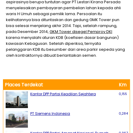
aspirasinya berupa tuntutan agar PT Lestari Kirana Persada
menyelesaikan pembayaran pembelian lahan kepada ahli
waris H Umuh sebagai pemilik lama. Persoalan itu
kelihatannya bisa dituntaskan dan gedung GMK Tower pun
bisa selesai menjelang akhir 2014. Tapi, setelah rampung,
pada Desember 2014,
GKM Tower disegel Pemprov DKI
karena menyalahi aturan KDB (koefisien dasar bangunan)
kawasan Kebagusan. Setelah diperiksa, ternyata
pelanggaran KDB itu besumber dari area parkir sepeda yang
oleh kontraktornya dibuat berlantaikan semen.
Places Terdekat
Km
Kantor DPP Partai Keadilan Sejahtera
0,155
PT Siemens Indonesia
0,284
0,367