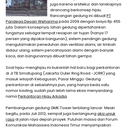
juga karena arsitekur dan lanskapnya
dirancang berkonsep hijau.
Rancangan gedung ini dibuat
PT
Pandega Desain Weharima
pada 2009 dengan biaya Rp 455
juta. Dalam konsepnya, lahan gedung dipertahankan
fungsinya sebagai tempat resapan air hujan (hanya 17
persen yang dipakai bangunan), sistem pendingin gedung
mengutamakan peneduhan dan ventilasi alami, air limbah
didaur ulang, sistem pencahayaan alami dengan banyak
kaca, dan bangunannya dibuat tahan gempa.
Soal hijau-menghijau ini bukanlah hal baru bagi perkantoran
di Jl TB Simatupang (Jakarta Outer Ring Road -JORR) yang
masuk wilayah Kebagusan, Pasar Minggu. Gedung
perkantoran di sebelahnya pun, yang hanya beda satu
nomor kavling, sudah jauh lebih lama eksis menyandang
nama
Perkantoran Hijau Arkadia
.
Pembangunan gedung GMK Tower terbilang lancar. Meski
begitu, pada Juli 2012, sempat juga berlangsung
aksi unjuk
rasa
di jalan raya depan proyek. Puluhan massa dari Forum
Komunikasi Mahasiswa Indonesia Timur menyampaikan