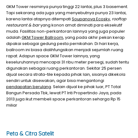
GKM Tower resminya punya tinggi 22 lantai, plus 3 basement.
Tapi sekarang ada juga yang menyebutnya punya 23 lantai,
karena lantai atapnya ditempati
Soupanova Ecosky
,
rooftop
restaurant & bar
yang konon amat diminati para eksekutif
muda. Fasilitas non-perkantoran lainnya yang juga populer
adalah
GKM Tower Ballroom
, yang pada akhir pekan kerap
dipakai sebagai gedung pesta pernikahan. Di hari kerja,
ballroom ini biasa dialihfungsikan menjadi sejumlah ruang
rapat. Adapun space GKM Tower lainnya, yang
keseluruhannya mencapai 31 ribu meter persegi, sudah tentu
digunakan sebagai ruang perkantoran. Sekitar 25 persen
dijual secara strata-tile kepada pihak lain, sisanya dikekola
sendiri untuk disewakan, agar bisa mengantongi
pendapatan berulang
. Selain dijual ke pihak luar, PT Total
Bangun Persada Tbk, lewat PT Inti Propertindo Jaya, pada
2013 juga ikut membeli space perkantoran seharga Rp 15
miliar
Peta & Citra Satelit