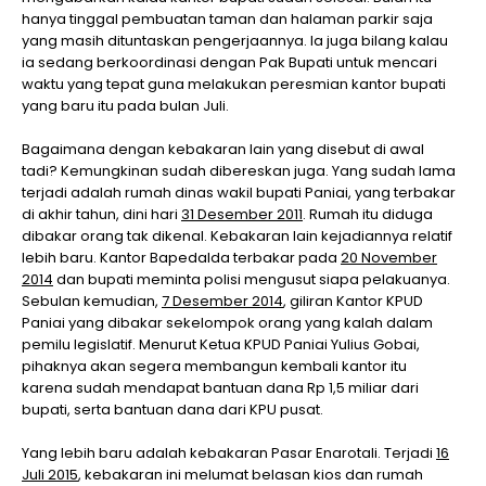
hanya tinggal pembuatan taman dan halaman parkir saja
yang masih dituntaskan pengerjaannya. Ia juga bilang kalau
ia sedang berkoordinasi dengan Pak Bupati untuk mencari
waktu yang tepat guna melakukan peresmian kantor bupati
yang baru itu pada bulan Juli.
Bagaimana dengan kebakaran lain yang disebut di awal
tadi? Kemungkinan sudah dibereskan juga. Yang sudah lama
terjadi adalah rumah dinas wakil bupati Paniai, yang terbakar
di akhir tahun, dini hari
31 Desember 2011
. Rumah itu diduga
dibakar orang tak dikenal. Kebakaran lain kejadiannya relatif
lebih baru. Kantor Bapedalda terbakar pada
20 November
2014
dan bupati meminta polisi mengusut siapa pelakuanya.
Sebulan kemudian,
7 Desember 2014
, giliran Kantor KPUD
Paniai yang dibakar sekelompok orang yang kalah dalam
pemilu legislatif. Menurut Ketua KPUD Paniai Yulius Gobai,
pihaknya akan segera membangun kembali kantor itu
karena sudah mendapat bantuan dana Rp 1,5 miliar dari
bupati, serta bantuan dana dari KPU pusat.
Yang lebih baru adalah kebakaran Pasar Enarotali. Terjadi
16
Juli 2015
, kebakaran ini melumat belasan kios dan rumah