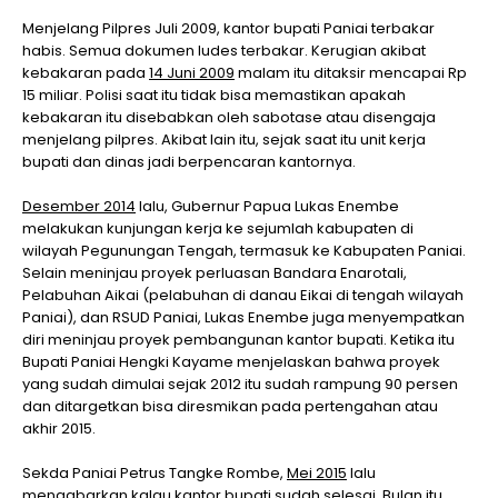
Menjelang Pilpres Juli 2009, kantor bupati Paniai terbakar
habis. Semua dokumen ludes terbakar. Kerugian akibat
kebakaran pada
14 Juni 2009
malam itu ditaksir mencapai Rp
15 miliar. Polisi saat itu tidak bisa memastikan apakah
kebakaran itu disebabkan oleh sabotase atau disengaja
menjelang pilpres. Akibat lain itu, sejak saat itu unit kerja
bupati dan dinas jadi berpencaran kantornya.
Desember 2014
lalu, Gubernur Papua Lukas Enembe
melakukan kunjungan kerja ke sejumlah kabupaten di
wilayah Pegunungan Tengah, termasuk ke Kabupaten Paniai.
Selain meninjau proyek perluasan Bandara Enarotali,
Pelabuhan Aikai (pelabuhan di danau Eikai di tengah wilayah
Paniai), dan RSUD Paniai, Lukas Enembe juga menyempatkan
diri meninjau proyek pembangunan kantor bupati. Ketika itu
Bupati Paniai Hengki Kayame menjelaskan bahwa proyek
yang sudah dimulai sejak 2012 itu sudah rampung 90 persen
dan ditargetkan bisa diresmikan pada pertengahan atau
akhir 2015.
Sekda Paniai Petrus Tangke Rombe,
Mei 2015
lalu
mengabarkan kalau kantor bupati sudah selesai. Bulan itu