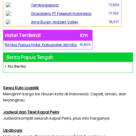
Tembagapura
77,653
Grassberg, PT Freeport Indonesia
77,793
Aing Bugin, Hidden Valley
78,377
Hotel Terdekat
Km
Rimba Papua Hotel, Kabupaten Mimika
81,800
Berita Papua Tengah
No Berita
Sewu Kuto Logistik
Mengirim kargo ke ribuan kota di Indonesia. Cepat, aman, dan
terjangkau.
Jadwal dan Tiket Kapal Pelni
Jadwal komplit seluruh kapal Pelni, plus info harganya
Upaboga