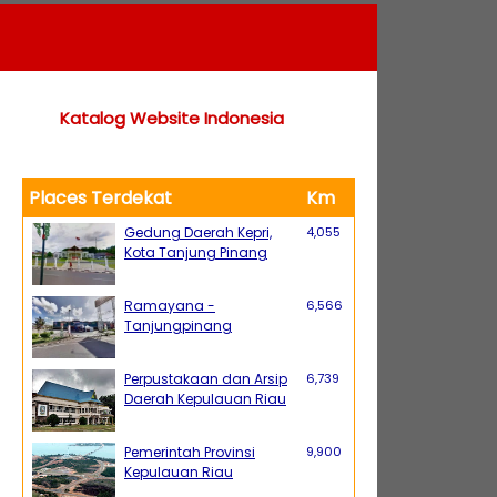
Katalog Website Indonesia
Places Terdekat
Km
Gedung Daerah Kepri,
4,055
Kota Tanjung Pinang
Ramayana -
6,566
Tanjungpinang
Perpustakaan dan Arsip
6,739
Daerah Kepulauan Riau
Pemerintah Provinsi
9,900
Kepulauan Riau