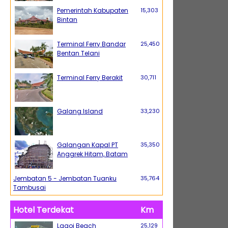
Pemerintah Kabupaten
15,303
Bintan
Terminal Ferry Bandar
25,450
Bentan Telani
Terminal Ferry Berakit
30,711
Galang Island
33,230
Galangan Kapal PT
35,350
Anggrek Hitam, Batam
Jembatan 5 - Jembatan Tuanku
35,764
Tambusai
Hotel Terdekat
Km
Lagoi Beach
25,129