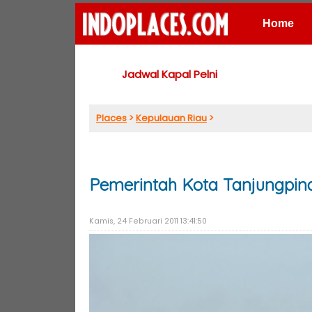
Home
Places
Jadwal Kapal Pelni
Places
>
Kepulauan Riau
>
Pemerintah Kota Tanjungpin
Kamis, 24 Februari 2011 13:41:50