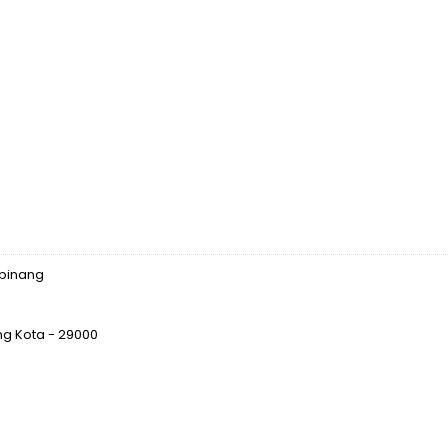
gpinang
g Kota - 29000