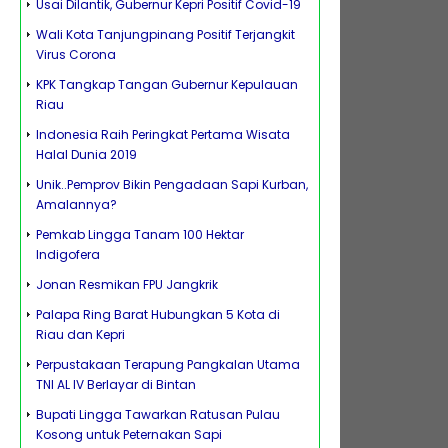
Usai Dilantik, Gubernur Kepri Positif Covid-19
Wali Kota Tanjungpinang Positif Terjangkit
Virus Corona
KPK Tangkap Tangan Gubernur Kepulauan
Riau
Indonesia Raih Peringkat Pertama Wisata
Halal Dunia 2019
Unik..Pemprov Bikin Pengadaan Sapi Kurban,
Amalannya?
Pemkab Lingga Tanam 100 Hektar
Indigofera
Jonan Resmikan FPU Jangkrik
Palapa Ring Barat Hubungkan 5 Kota di
Riau dan Kepri
Perpustakaan Terapung Pangkalan Utama
TNI AL IV Berlayar di Bintan
Bupati Lingga Tawarkan Ratusan Pulau
Kosong untuk Peternakan Sapi