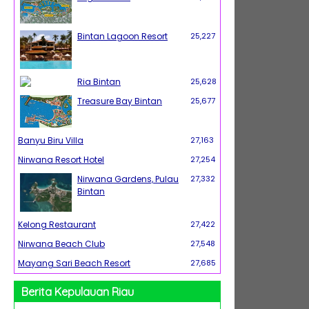
Bintan Lagoon Resort
25,227
Ria Bintan
25,628
Treasure Bay Bintan
25,677
Banyu Biru Villa
27,163
Nirwana Resort Hotel
27,254
Nirwana Gardens, Pulau
27,332
Bintan
Kelong Restaurant
27,422
Nirwana Beach Club
27,548
Mayang Sari Beach Resort
27,685
Berita Kepulauan Riau