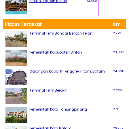
Bintan Lagoon Resort
12,456
Places Terdekat
Km
Terminal Ferry Bandar Bentan Telani
2,279
Pemerintah Kabupaten Bintan
23,082
Galangan Kapal PT Anggrek Hitam, Batam
24,000
Terminal Ferry Berakit
27,296
Pemerintah Kota Tanjungpinang
27,685
Pemerintah Kota Batam
29,292