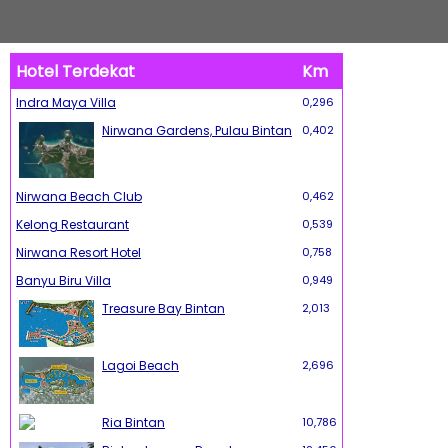
Hotel Terdekat
Km
Indra Maya Villa
0,296
Nirwana Gardens, Pulau Bintan
0,402
Nirwana Beach Club
0,462
Kelong Restaurant
0,539
Nirwana Resort Hotel
0,758
Banyu Biru Villa
0,949
Treasure Bay Bintan
2,013
Lagoi Beach
2,696
Ria Bintan
10,786