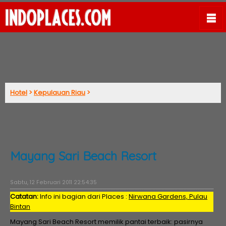
Hotel
>
Kepulauan Riau
>
Mayang Sari Beach Resort
Sabtu, 12 Februari 2011 22:54:35
Catatan:
Info ini bagian dari Places :
Nirwana Gardens, Pulau
Bintan
Mayang Sari Beach Resort memilik pantai terbaik: pasirnya