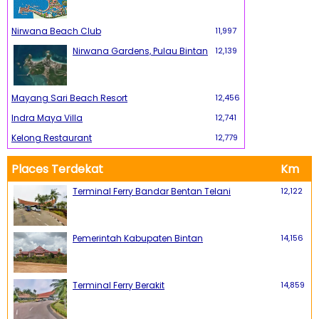
Nirwana Beach Club
11,997
Nirwana Gardens, Pulau Bintan
12,139
Mayang Sari Beach Resort
12,456
Indra Maya Villa
12,741
Kelong Restaurant
12,779
Places Terdekat
Km
Terminal Ferry Bandar Bentan Telani
12,122
Pemerintah Kabupaten Bintan
14,156
Terminal Ferry Berakit
14,859