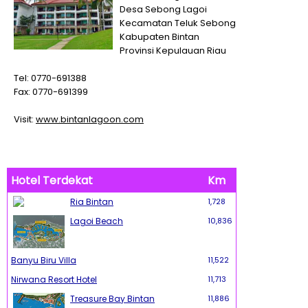
Desa Sebong Lagoi
Kecamatan Teluk Sebong
Kabupaten Bintan
Provinsi Kepulauan Riau
Tel: 0770-691388
Fax: 0770-691399
Visit:
www.bintanlagoon.com
Hotel Terdekat
Km
Ria Bintan
1,728
Lagoi Beach
10,836
Banyu Biru Villa
11,522
Nirwana Resort Hotel
11,713
Treasure Bay Bintan
11,886