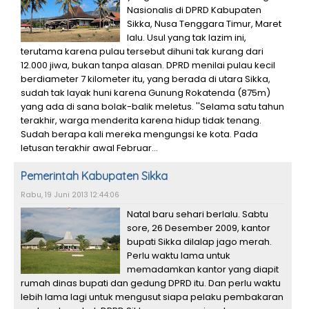
Nasionalis di DPRD Kabupaten
Sikka, Nusa Tenggara Timur, Maret
lalu. Usul yang tak lazim ini,
terutama karena pulau tersebut dihuni tak kurang dari
12.000 jiwa, bukan tanpa alasan. DPRD menilai pulau kecil
berdiameter 7 kilometer itu, yang berada di utara Sikka,
sudah tak layak huni karena Gunung Rokatenda (875m)
yang ada di sana bolak-balik meletus. ''Selama satu tahun
terakhir, warga menderita karena hidup tidak tenang.
Sudah berapa kali mereka mengungsi ke kota. Pada
letusan terakhir awal Februar...
Pemerintah Kabupaten Sikka
Rabu, 19 Juni 2013 12:44:06
Natal baru sehari berlalu. Sabtu
sore, 26 Desember 2009, kantor
bupati Sikka dilalap jago merah.
Perlu waktu lama untuk
memadamkan kantor yang diapit
rumah dinas bupati dan gedung DPRD itu. Dan perlu waktu
lebih lama lagi untuk mengusut siapa pelaku pembakaran