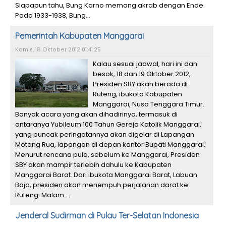
Siapapun tahu, Bung Karno memang akrab dengan Ende.
Pada 1933-1938, Bung...
Pemerintah Kabupaten Manggarai
Kamis, 18 Oktober 2012 01:41:25
Kalau sesuai jadwal, hari ini dan
besok, 18 dan 19 Oktober 2012,
Presiden SBY akan berada di
Ruteng, ibukota Kabupaten
Manggarai, Nusa Tenggara Timur.
Banyak acara yang akan dihadirinya, termasuk di
antaranya Yubileum 100 Tahun Gereja Katolik Manggarai,
yang puncak peringatannya akan digelar di Lapangan
Motang Rua, lapangan di depan kantor Bupati Manggarai.
Menurut rencana pula, sebelum ke Manggarai, Presiden
SBY akan mampir terlebih dahulu ke Kabupaten
Manggarai Barat. Dari ibukota Manggarai Barat, Labuan
Bajo, presiden akan menempuh perjalanan darat ke
Ruteng. Malam ...
Jenderal Sudirman di Pulau Ter-Selatan Indonesia