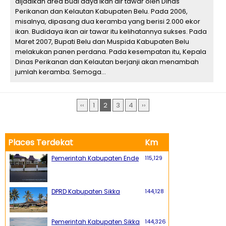
dijadikan area budi daya ikan air tawar oleh Dinas
Perikanan dan Kelautan Kabupaten Belu. Pada 2006,
misalnya, dipasang dua keramba yang berisi 2.000 ekor
ikan. Budidaya ikan air tawar itu kelihatannya sukses. Pada
Maret 2007, Bupati Belu dan Muspida Kabupaten Belu
melakukan panen perdana. Pada kesempatan itu, Kepala
Dinas Perikanan dan Kelautan berjanji akan menambah
jumlah keramba. Semoga...
‹‹
1
2
3
4
››
Places Terdekat
Km
Pemerintah Kabupaten Ende
115,129
DPRD Kabupaten Sikka
144,128
Pemerintah Kabupaten Sikka
144,326