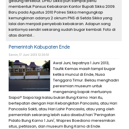
gedung tersebut. DPRD Sikka pun sampai perlu
membentuk Pansus Kebakaran Kantor Bupati Sikka 2009.
Baru pada Agustus 2010 Polres Sikka mengungkap
kemungkinan adanya 2 oknum PNS di Setda Sikka yang
lalai dan menjadi penyebab kebakaran. Adapun sang
kantornya sendiri sekarang sudah bugar kembali. Foto di
atas diambil...
Pemerintah Kabupaten Ende
Senin, 17 Juni 2013 12:30:51
Awal Juni, tepatnya 1 Juni 2013,
Taufik Kemas masih tampil bugar
ketika muncul di Ende, Nusa
Tenggara Timur. Beliau menghadiri
peresmian museum untuk
mengenang bapak mertuanya.
Siapa? Siapa lagi kalau bukan Bung Karno. Hari itu,
bertepatan dengan Hari Kebangkitan Pancasila, atau Hari
Pancasila Sakti, atau Hari Lahir Pancasila, atau yang oleh
pemerintah sekarang lebih suka disebut hari 'Peringatan
Pidato Bung Karno 1 Juni', Wapres Boediono meresmikan
situs, petilasan, dan museum Bung Karno di Ende.