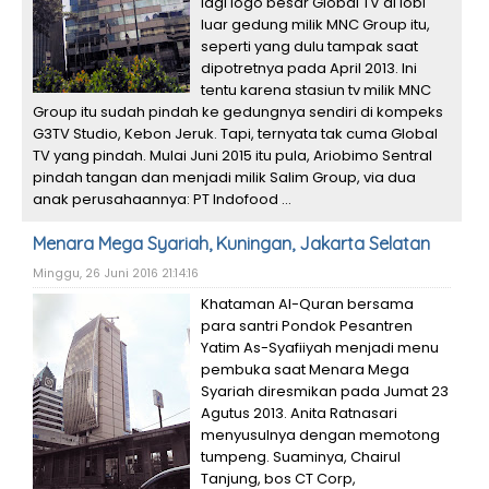
lagi logo besar Global TV di lobi
luar gedung milik MNC Group itu,
seperti yang dulu tampak saat
dipotretnya pada April 2013. Ini
tentu karena stasiun tv milik MNC
Group itu sudah pindah ke gedungnya sendiri di kompeks
G3TV Studio, Kebon Jeruk. Tapi, ternyata tak cuma Global
TV yang pindah. Mulai Juni 2015 itu pula, Ariobimo Sentral
pindah tangan dan menjadi milik Salim Group, via dua
anak perusahaannya: PT Indofood ...
Menara Mega Syariah, Kuningan, Jakarta Selatan
Minggu, 26 Juni 2016 21:14:16
Khataman Al-Quran bersama
para santri Pondok Pesantren
Yatim As-Syafiiyah menjadi menu
pembuka saat Menara Mega
Syariah diresmikan pada Jumat 23
Agutus 2013. Anita Ratnasari
menyusulnya dengan memotong
tumpeng. Suaminya, Chairul
Tanjung, bos CT Corp,