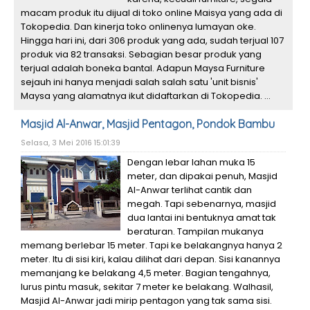
macam produk itu dijual di toko online Maisya yang ada di
Tokopedia. Dan kinerja toko onlinenya lumayan oke.
Hingga hari ini, dari 306 produk yang ada, sudah terjual 107
produk via 82 transaksi. Sebagian besar produk yang
terjual adalah boneka bantal. Adapun Maysa Furniture
sejauh ini hanya menjadi salah salah satu 'unit bisnis'
Maysa yang alamatnya ikut didaftarkan di Tokopedia. ...
Masjid Al-Anwar, Masjid Pentagon, Pondok Bambu
Selasa, 3 Mei 2016 15:01:39
Dengan lebar lahan muka 15
meter, dan dipakai penuh, Masjid
Al-Anwar terlihat cantik dan
megah. Tapi sebenarnya, masjid
dua lantai ini bentuknya amat tak
beraturan. Tampilan mukanya
memang berlebar 15 meter. Tapi ke belakangnya hanya 2
meter. Itu di sisi kiri, kalau dilihat dari depan. Sisi kanannya
memanjang ke belakang 4,5 meter. Bagian tengahnya,
lurus pintu masuk, sekitar 7 meter ke belakang. Walhasil,
Masjid Al-Anwar jadi mirip pentagon yang tak sama sisi.