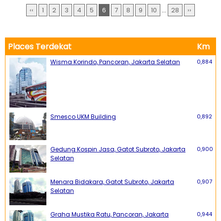
‹‹
1
2
3
4
5
6
7
8
9
10
...
28
››
Places Terdekat
Km
Wisma Korindo, Pancoran, Jakarta Selatan
0,884
Smesco UKM Building
0,892
Gedung Kospin Jasa, Gatot Subroto, Jakarta
0,900
Selatan
Menara Bidakara, Gatot Subroto, Jakarta
0,907
Selatan
Graha Mustika Ratu, Pancoran, Jakarta
0,944