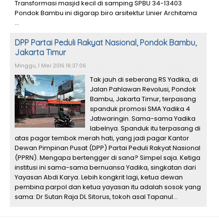
Transformasi masjid kecil di samping SPBU 34-13403
Pondok Bambu ini digarap biro arsitektur Linier Architama
...
DPP Partai Peduli Rakyat Nasional, Pondok Bambu,
Jakarta Timur
Minggu, 1 Mei 2016 16:37:06
Tak jauh di seberang RS Yadika, di
Jalan Pahlawan Revolusi, Pondok
Bambu, Jakarta Timur, terpasang
spanduk promosi SMA Yadika 4
Jatiwaringin. Sama-sama Yadika
labelnya. Spanduk itu terpasang di
atas pagar tembok merah hati, yang jadi pagar Kantor
Dewan Pimpinan Pusat (DPP) Partai Peduli Rakyat Nasional
(PPRN). Mengapa bertengger di sana? Simpel saja. Ketiga
institusi ini sama-sama bernuansa Yadika, singkatan dari
Yayasan Abdi Karya. Lebih kongkrit lagi, ketua dewan
pembina parpol dan ketua yayasan itu adalah sosok yang
sama: Dr Sutan Raja DL Sitorus, tokoh asal Tapanul...