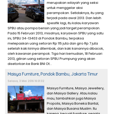
merupakan wilayah yang seksi
untuk menggelar aksi
perampokan. Setidaknya, itu yang
terjadi pada awal 2013. Dan lebih
spesifik lagi, itu kalau karyawan
SPBU atau pompa bensin yang jadi target perampokan.
Pada 15 Februari 2013, misalnya, karyawan SPBU yang satu
ini, SPBU 34-13403 di Pondok Bambu, terpaksa
melepaskan uang setoran Rp 115 juta dan giro Rp 7 juta
setelah kaki kirinya ditembak, dan kaki kanannya dibacok,
oleh kawanan perampok. Tiga hari kemudian, 18 Februari
2013, giliran uang setoran SPBU Prumpung yang akan
disetorkan ke Bank BNI Ot...
Maisya Furniture, Pondok Bambu, Jakarta Timur
Selasa, 3 Mei 2016 16:01:32
Maisya Furniture, Maisya Jewellery,
dan Maisya Gallery. Atau kalau
mau, tambahkan juga Maisya
Propolis, Maisya Boneka Bantal,
dan Maisya Busana Muslim. Itu
karena, kecuali furniture, segala