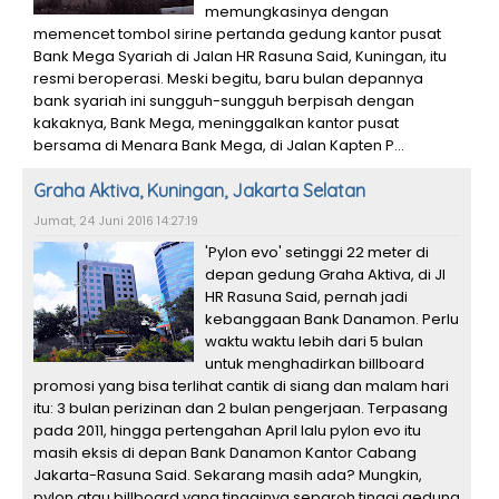
memungkasinya dengan
memencet tombol sirine pertanda gedung kantor pusat
Bank Mega Syariah di Jalan HR Rasuna Said, Kuningan, itu
resmi beroperasi. Meski begitu, baru bulan depannya
bank syariah ini sungguh-sungguh berpisah dengan
kakaknya, Bank Mega, meninggalkan kantor pusat
bersama di Menara Bank Mega, di Jalan Kapten P...
Graha Aktiva, Kuningan, Jakarta Selatan
Jumat, 24 Juni 2016 14:27:19
'Pylon evo' setinggi 22 meter di
depan gedung Graha Aktiva, di Jl
HR Rasuna Said, pernah jadi
kebanggaan Bank Danamon. Perlu
waktu waktu lebih dari 5 bulan
untuk menghadirkan billboard
promosi yang bisa terlihat cantik di siang dan malam hari
itu: 3 bulan perizinan dan 2 bulan pengerjaan. Terpasang
pada 2011, hingga pertengahan April lalu pylon evo itu
masih eksis di depan Bank Danamon Kantor Cabang
Jakarta-Rasuna Said. Sekarang masih ada? Mungkin,
pylon atau billboard yang tingginya separoh tinggi gedung