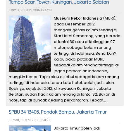
Tempo Scan Tower, Kuningan, Jakarta Selatan
Kamis, 23 Juni 2016 15:47:19
Museum Rekor Indonesia (MURI),
pada Desember 2012,
menganugerahi kolam renang di
Star Hotel Semarang, yang berada
di lantai 30 atau di ketinggian 97
meter, sebagai kolam renang
tertinggi di Indonesia. Benarkah?
Kalau pakai patokan MURI,
sebagai kolam renang tertinggi di
jagad perhotelan Indonesia,
mungkin benar. Tapi kalau disebut sebagai kolam renang
tertinggi di Indonesia, tanpa kata hotel, boleh jadi salah.
Soalnya, sejak Juli 2012, di kawasan Kuningan, Jakarta
Selatan, sudah hadir kolam renang di lantai 32. Bukan di
hotel, tapi di puncak gedung perkantoran. Tepatn...
SPBU 34-13403, Pondok Bambu, Jakarta Timur
Jumat, 13 Mei 2016 15:31:26
Jakarta Timur boleh jadi