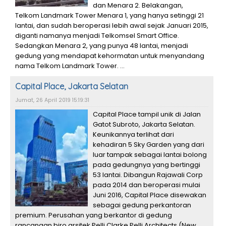
dan Menara 2. Belakangan,
Telkom Landmark Tower Menara 1, yang hanya setinggi 21
lantai, dan sudah beroperasi lebih awal sejak Januari 2015,
diganti namanya menjadi Telkomsel Smart Office.
Sedangkan Menara 2, yang punya 48 lantai, menjadi
gedung yang mendapat kehormatan untuk menyandang
nama Telkom Landmark Tower. ...
Capital Place, Jakarta Selatan
Jumat, 26 April 2019 15:19:31
Capital Place tampil unik di Jalan
Gatot Subroto, Jakarta Selatan.
Keunikannya terlihat dari
kehadiran 5 Sky Garden yang dari
luar tampak sebagai lantai bolong
pada gedungnya yang bertinggi
53 lantai. Dibangun Rajawali Corp
pada 2014 dan beroperasi mulai
Juni 2016, Capital Place disewakan
sebagai gedung perkantoran
premium. Perusahan yang berkantor di gedung
rancangan biro arsitek Pelli Clarke Pelli Architects (New