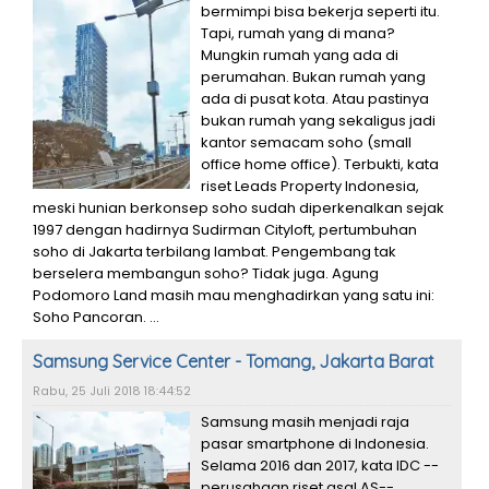
bermimpi bisa bekerja seperti itu.
Tapi, rumah yang di mana?
Mungkin rumah yang ada di
perumahan. Bukan rumah yang
ada di pusat kota. Atau pastinya
bukan rumah yang sekaligus jadi
kantor semacam soho (small
office home office). Terbukti, kata
riset Leads Property Indonesia,
meski hunian berkonsep soho sudah diperkenalkan sejak
1997 dengan hadirnya Sudirman Cityloft, pertumbuhan
soho di Jakarta terbilang lambat. Pengembang tak
berselera membangun soho? Tidak juga. Agung
Podomoro Land masih mau menghadirkan yang satu ini:
Soho Pancoran. ...
Samsung Service Center - Tomang, Jakarta Barat
Rabu, 25 Juli 2018 18:44:52
Samsung masih menjadi raja
pasar smartphone di Indonesia.
Selama 2016 dan 2017, kata IDC --
perusahaan riset asal AS--,