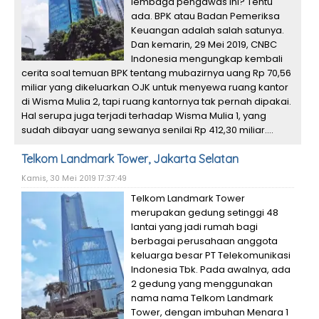
lembaga pengawas ini? Tentu
ada. BPK atau Badan Pemeriksa
Keuangan adalah salah satunya.
Dan kemarin, 29 Mei 2019, CNBC
Indonesia mengungkap kembali
cerita soal temuan BPK tentang mubazirnya uang Rp 70,56
miliar yang dikeluarkan OJK untuk menyewa ruang kantor
di Wisma Mulia 2, tapi ruang kantornya tak pernah dipakai.
Hal serupa juga terjadi terhadap Wisma Mulia 1, yang
sudah dibayar uang sewanya senilai Rp 412,30 miliar....
Telkom Landmark Tower, Jakarta Selatan
Kamis, 30 Mei 2019 17:37:49
Telkom Landmark Tower
merupakan gedung setinggi 48
lantai yang jadi rumah bagi
berbagai perusahaan anggota
keluarga besar PT Telekomunikasi
Indonesia Tbk. Pada awalnya, ada
2 gedung yang menggunakan
nama nama Telkom Landmark
Tower, dengan imbuhan Menara 1