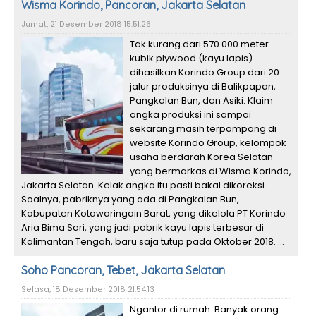
Wisma Korindo, Pancoran, Jakarta Selatan
Jumat, 21 Desember 2018 15:51:26
Tak kurang dari 570.000 meter
kubik plywood (kayu lapis)
dihasilkan Korindo Group dari 20
jalur produksinya di Balikpapan,
Pangkalan Bun, dan Asiki. Klaim
angka produksi ini sampai
sekarang masih terpampang di
website Korindo Group, kelompok
usaha berdarah Korea Selatan
yang bermarkas di Wisma Korindo,
Jakarta Selatan. Kelak angka itu pasti bakal dikoreksi.
Soalnya, pabriknya yang ada di Pangkalan Bun,
Kabupaten Kotawaringain Barat, yang dikelola PT Korindo
Aria Bima Sari, yang jadi pabrik kayu lapis terbesar di
Kalimantan Tengah, baru saja tutup pada Oktober 2018. ...
Soho Pancoran, Tebet, Jakarta Selatan
Selasa, 18 Desember 2018 21:54:13
Ngantor di rumah. Banyak orang