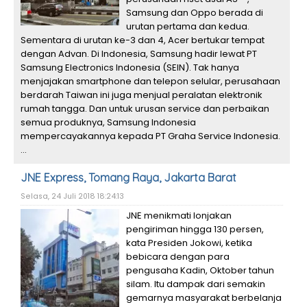
Samsung dan Oppo berada di
urutan pertama dan kedua.
Sementara di urutan ke-3 dan 4, Acer bertukar tempat
dengan Advan. Di Indonesia, Samsung hadir lewat PT
Samsung Electronics Indonesia (SEIN). Tak hanya
menjajakan smartphone dan telepon selular, perusahaan
berdarah Taiwan ini juga menjual peralatan elektronik
rumah tangga. Dan untuk urusan service dan perbaikan
semua produknya, Samsung Indonesia
mempercayakannya kepada PT Graha Service Indonesia.
...
JNE Express, Tomang Raya, Jakarta Barat
Selasa, 24 Juli 2018 18:24:13
JNE menikmati lonjakan
pengiriman hingga 130 persen,
kata Presiden Jokowi, ketika
bebicara dengan para
pengusaha Kadin, Oktober tahun
silam. Itu dampak dari semakin
gemarnya masyarakat berbelanja