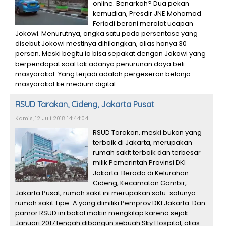
online. Benarkah? Dua pekan
kemudian, Presdir JNE Mohamad
Feriadi berani meralat ucapan
Jokowi. Menurutnya, angka satu pada persentase yang
disebut Jokowi mestinya dihilangkan, alias hanya 30
persen. Meski begitu ia bisa sepakat dengan Jokowi yang
berpendapat soal tak adanya penurunan daya beli
masyarakat. Yang terjadi adalah pergeseran belanja
masyarakat ke medium digital. ...
RSUD Tarakan, Cideng, Jakarta Pusat
Kamis, 12 Juli 2018 14:44:04
RSUD Tarakan, meski bukan yang
terbaik di Jakarta, merupakan
rumah sakit terbaik dan terbesar
milik Pemerintah Provinsi DKI
Jakarta. Berada di Kelurahan
Cideng, Kecamatan Gambir,
Jakarta Pusat, rumah sakit ini merupakan satu-satunya
rumah sakit Tipe-A yang dimiliki Pemprov DKI Jakarta. Dan
pamor RSUD ini bakal makin mengkilap karena sejak
Januari 2017 tengah dibangun sebuah Sky Hospital, alias