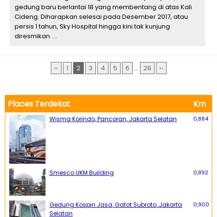
gedung baru berlantai 18 yang membentang di atas Kali
Cideng. Diharapkan selesai pada Desember 2017, atau
persis 1 tahun, Sky Hospital hingga kini tak kunjung
diresmikan. ...
‹‹
1
2
3
4
5
6
...
28
››
Places Terdekat
Km
Wisma Korindo, Pancoran, Jakarta Selatan
0,884
Smesco UKM Building
0,892
Gedung Kospin Jasa, Gatot Subroto, Jakarta
0,900
Selatan