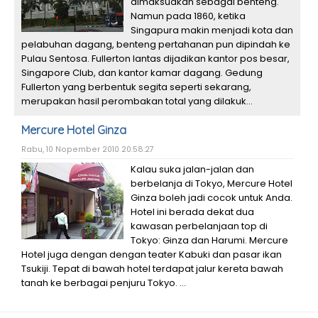
dimaksudkan sebagai benteng.
Namun pada 1860, ketika
Singapura makin menjadi kota dan
pelabuhan dagang, benteng pertahanan pun dipindah ke
Pulau Sentosa. Fullerton lantas dijadikan kantor pos besar,
Singapore Club, dan kantor kamar dagang. Gedung
Fullerton yang berbentuk segita seperti sekarang,
merupakan hasil perombakan total yang dilakuk...
Mercure Hotel Ginza
Rabu, 10 Nopember 2010 20:58:27
Kalau suka jalan-jalan dan
berbelanja di Tokyo, Mercure Hotel
Ginza boleh jadi cocok untuk Anda.
Hotel ini berada dekat dua
kawasan perbelanjaan top di
Tokyo: Ginza dan Harumi. Mercure
Hotel juga dengan dengan teater Kabuki dan pasar ikan
Tsukiji. Tepat di bawah hotel terdapat jalur kereta bawah
tanah ke berbagai penjuru Tokyo. ...