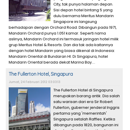
City, tak punya halaman depan.
Sisi depan hotel bintang 5 yang
dulu bernama Meritus Mandarin
Singapore ini langsung
berhadapan dengan Orchard Road. Dibangun pada 1971,
Mandarin Orchard punya 1.051 kamar. Seperti nama
aslinya, Mandarin Orchard ini termasuk jaringan hotel milik
grup Meritus Hotel & Resorts. Dan dia tak ada kaitannya
dengan hotel Mandarin yang biasa dikenal di Indonesia:
Mandarin Oriental di Bundaran HI. Di Singapura, hotel
Mandarin Oriental berada dekat Marina Bay....
The Fullerton Hotel, Singapura
Jumat, 24 Februari 2012 03:03:13
The Fullerton Hotel di Singapura
merupakan barang antik. Dia salah
satu warisan dari era Sir Robert
Fullerton, guberner jenderal Inggris
pertama yang 'memerintah'
Singapura setalah Raffles. Ketika
dibangun pada 1820, bangunan ini